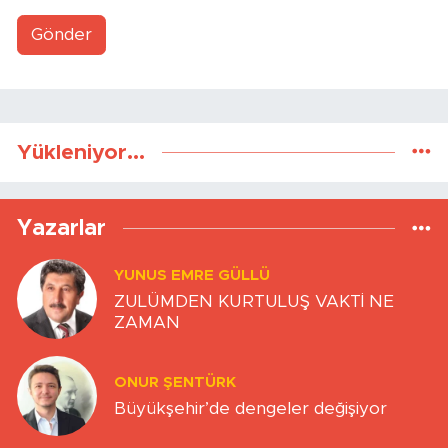
Gönder
Yükleniyor...
Yazarlar
YUNUS EMRE GÜLLÜ
ZULÜMDEN KURTULUŞ VAKTİ NE
ZAMAN
ONUR ŞENTÜRK
Büyükşehir’de dengeler değişiyor