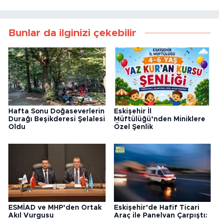
Bunlar da ilginizi çekebilir
Hafta Sonu Doğaseverlerin
Eskişehir İl
Durağı Beşikderesi Şelalesi
Müftülüğü’nden Miniklere
Oldu
Özel Şenlik
ESMİAD ve MHP’den Ortak
Eskişehir’de Hafif Ticari
Akıl Vurgusu
Araç ile Panelvan Çarpıştı: