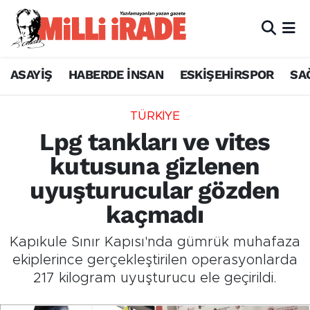
ASAYİŞ
HABERDE İNSAN
ESKİŞEHİRSPOR
SA
TÜRKİYE
Lpg tankları ve vites
kutusuna gizlenen
uyuşturucular gözden
kaçmadı
Kapıkule Sınır Kapısı'nda gümrük muhafaza
ekiplerince gerçekleştirilen operasyonlarda
217 kilogram uyuşturucu ele geçirildi.