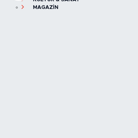
MAGAZİN
MANŞET
OLAY
SPOR
TÜRKİYE
Foto Galeri
Video
Yazarlar
Röportaj
Biyografi
Anketler
Künye
İletişim
Servisler
İstanbul Nöbetçi Eczaneler
İstanbul Hava Durumu
İstanbul Trafik Yoğunluk Haritası