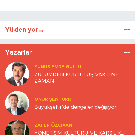
Yükleniyor...
Yazarlar
YUNUS EMRE GÜLLÜ
ZULÜMDEN KURTULUŞ VAKTİ NE
ZAMAN
ONUR ŞENTÜRK
Büyükşehir’de dengeler değişiyor
ZAFER ÖZCIVAN
YÖNETİŞİM KÜLTÜRÜ VE KARŞILIKLI