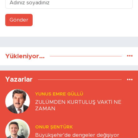
Gönder
Yükleniyor...
Yazarlar
YUNUS EMRE GÜLLÜ
ZULÜMDEN KURTULUŞ VAKTİ NE
ZAMAN
ONUR ŞENTÜRK
Büyükşehir’de dengeler değişiyor