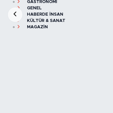
GASTRONOMİ
GENEL
HABERDE İNSAN
KÜLTÜR & SANAT
MAGAZİN
MANŞET
OLAY
SPOR
TÜRKİYE
Foto Galeri
Video
Yazarlar
Röportaj
Biyografi
Anketler
Künye
İletişim
Servisler