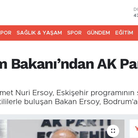
D
4
E
5
SPOR
SAĞLIK & YAŞAM
SPOR
GÜNDEM
EĞİTİM
S
6
G
6
m Bakanı’ndan AK Par
B
1
B
6
et Nuri Ersoy, Eskişehir programının 
rtililerle buluşan Bakan Ersoy, Bodrum'a
Y