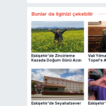
Bunlar da ilginizi çekebilir
Eskişehir’de Zincirleme
Vali Yılm
Kazada Doğum Günü Acısı
Topel’e 
Eskişehir’de Seyahatsever
Eskişehir