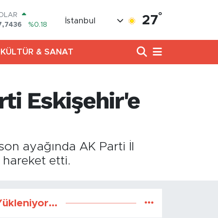
°
OLAR
27
İstanbul
7,7436
%0.18
URO
5,2510
%0.32
KÜLTÜR & SANAT
TERLİN
4,4811
%0.38
RAM ALTIN
660.55
%0.03
ti Eskişehir'e
İST100
3.779
%-14
ITCOIN
4.959,79
%1.11
son ayağında AK Parti İl
 hareket etti.
ükleniyor...