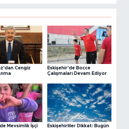
az’dan Cengiz
Eskişehir’de Bocce
Anma
Çalışmaları Devam Ediyor
’de Mevsimlik İşçi
Eskişehirliler Dikkat: Bugün