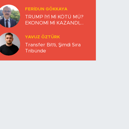
FERIDUN GÖKKAYA
TRUMP İYİ Mİ KÖTÜ MÜ?
EKONOMİ Mİ KAZANDI,
DÜNYA MI KAYBETTİ?
YAVUZ ÖZTÜRK
Transfer Bitti, Şimdi Sıra
Tribünde