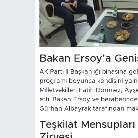
Bakan Ersoy’a Geniş
AK Parti İl Başkanlığı binasına ge
programı boyunca kendisini yalnı
Milletvekilleri Fatih Dönmez, Ayş
etti. Bakan Ersoy ve beraberindek
Gürhan Albayrak tarafından mak
Teşkilat Mensupları v
Zirvesi