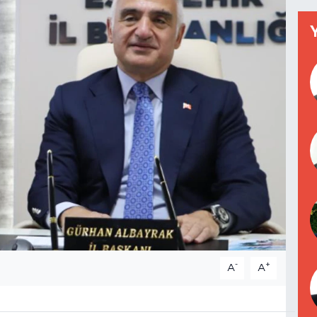
-
+
A
A