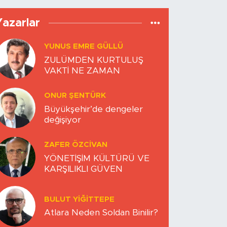
Yazarlar
YUNUS EMRE GÜLLÜ
ZULÜMDEN KURTULUŞ
VAKTİ NE ZAMAN
ONUR ŞENTÜRK
Büyükşehir’de dengeler
değişiyor
ZAFER ÖZCIVAN
YÖNETİŞİM KÜLTÜRÜ VE
KARŞILIKLI GÜVEN
BULUT YİĞİTTEPE
Atlara Neden Soldan Binilir?