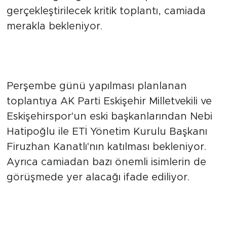
yönetim yapılanmasına ilişkin çalışmalarını
sürdürdüğü öğrenildi. Bu kapsamda
gerçekleştirilecek kritik toplantı, camiada
merakla bekleniyor.
ÖNEMLİ İSİMLER BİR ARAYA
GELECEK
Perşembe günü yapılması planlanan
toplantıya AK Parti Eskişehir Milletvekili ve
Eskişehirspor'un eski başkanlarından Nebi
Hatipoğlu ile ETİ Yönetim Kurulu Başkanı
Firuzhan Kanatlı'nın katılması bekleniyor.
Ayrıca camiadan bazı önemli isimlerin de
görüşmede yer alacağı ifade ediliyor.
MALİ DESTEK GÜNDEMDE