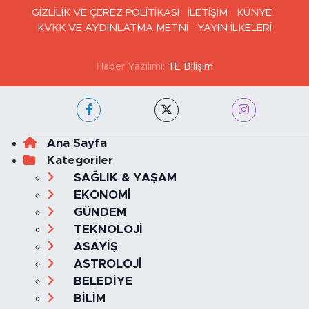
Haber Arşivi
GİZLİLİK VE ÇEREZ POLİTİKASI
İLETİŞİM
KÜNYE
KVKK VE AYDINLATMA METNİ
YAYIN İLKELERİ
Haber Yazılımı:
TE Bilişim
Ana Sayfa
Kategoriler
SAĞLIK & YAŞAM
EKONOMİ
GÜNDEM
TEKNOLOJİ
ASAYİŞ
ASTROLOJİ