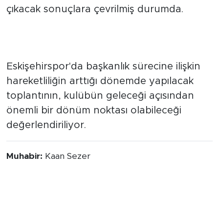
çalışmalarının daha somut bir hale gelmesi
bekleniyor. Camiada gözler, toplantıdan
çıkacak sonuçlara çevrilmiş durumda.
SÜREÇTE YENİ GELİŞMELER
BEKLENİYOR
Eskişehirspor'da başkanlık sürecine ilişkin
hareketliliğin arttığı dönemde yapılacak
toplantının, kulübün geleceği açısından
önemli bir dönüm noktası olabileceği
değerlendiriliyor.
Muhabir:
Kaan Sezer