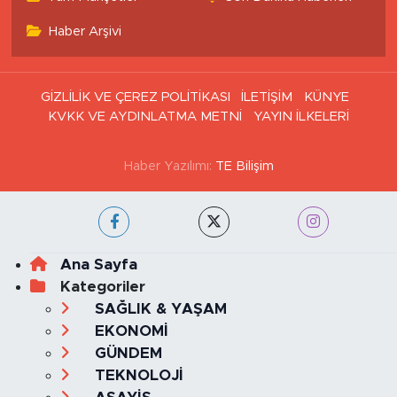
Haber Arşivi
GİZLİLİK VE ÇEREZ POLİTİKASI
İLETİŞİM
KÜNYE
KVKK VE AYDINLATMA METNİ
YAYIN İLKELERİ
Haber Yazılımı:
TE Bilişim
Ana Sayfa
Kategoriler
SAĞLIK & YAŞAM
EKONOMİ
GÜNDEM
TEKNOLOJİ