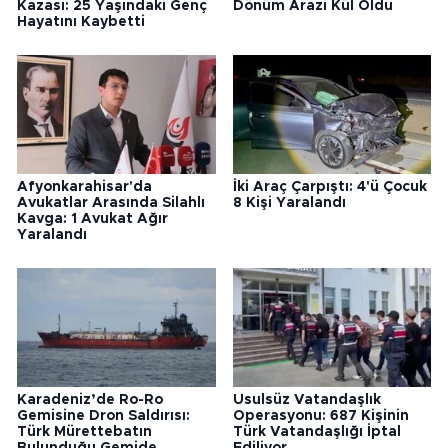
Kazası: 25 Yaşındaki Genç
Dönüm Arazi Kül Oldu
Hayatını Kaybetti
Afyonkarahisar'da
İki Araç Çarpıştı: 4'ü Çocuk
Avukatlar Arasında Silahlı
8 Kişi Yaralandı
Kavga: 1 Avukat Ağır
Yaralandı
Karadeniz’de Ro-Ro
Usulsüz Vatandaşlık
Gemisine Dron Saldırısı:
Operasyonu: 687 Kişinin
Türk Mürettebatın
Türk Vatandaşlığı İptal
Bulunduğu Gemide
Ediliyor