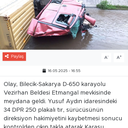
Paylaş
-
+
A
A
16.05.2025 - 16:55
Olay, Bilecik-Sakarya D-650 karayolu
Vezirhan Beldesi Etmangal mevkisinde
meydana geldi. Yusuf Aydın idaresindeki
34 DPR 250 plakalı tır, sürücüsünün
direksiyon hakimiyetini kaybetmesi sonucu
kontrolden çıkıp takla atarak Karasu