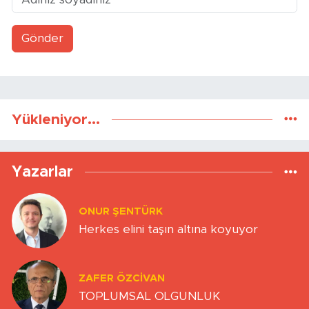
Gönder
Yükleniyor...
Yazarlar
ONUR ŞENTÜRK
Herkes elini taşın altına koyuyor
ZAFER ÖZCIVAN
TOPLUMSAL OLGUNLUK