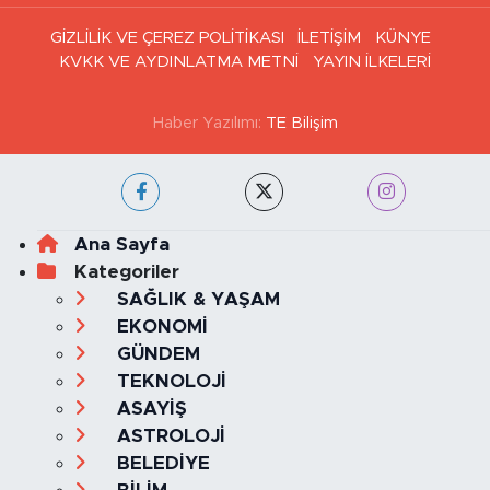
GİZLİLİK VE ÇEREZ POLİTİKASI
İLETİŞİM
KÜNYE
KVKK VE AYDINLATMA METNİ
YAYIN İLKELERİ
Haber Yazılımı:
TE Bilişim
Ana Sayfa
Kategoriler
SAĞLIK & YAŞAM
EKONOMİ
GÜNDEM
TEKNOLOJİ
ASAYİŞ
ASTROLOJİ