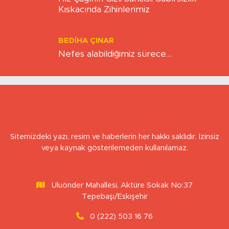
BERNA KURNAZ
Hız Çağının Gizli Sancısı: Sabırsızlık
Kıskacında Zihinlerimiz
BEDIHA ÇINAR
Nefes alabildiğimiz sürece…
Sitemizdeki yazı, resim ve haberlerin her hakkı saklıdır. İzinsiz
veya kaynak gösterilemeden kullanılamaz.
Uluönder Mahallesi, Aktüre Sokak No:37
Tepebaşı/Eskişehir