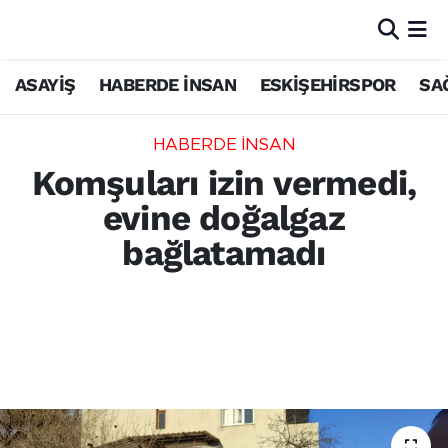
ASAYİŞ
HABERDE İNSAN
ESKİŞEHİRSPOR
SA
HABERDE İNSAN
Komşuları izin vermedi,
evine doğalgaz
bağlatamadı
Karabük'ün Safranbolu ilçesinde yaşayan 7
kişilik Turan ailesi, komşularının arsalarından
doğalgaz bağlantısına geçiş izni vermemesi
nedeniyle evine doğalgaz bağlatamadı.