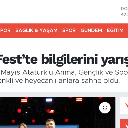
DO
47
EU
55
SPOR
SAĞLIK & YAŞAM
SPOR
GÜNDEM
EĞİTİM
ST
64,
GR
66
est’te bilgilerini yarı
Bİ
13.
BI
9 Mayıs Atatürk’ü Anma, Gençlik ve S
64
enkli ve heyecanlı anlara sahne oldu.
Y