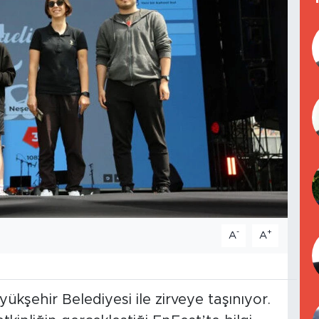
-
+
A
A
kşehir Belediyesi ile zirveye taşınıyor.