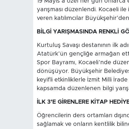
19 Mayıs’a özel her gün onlarca et
yarışması düzenlendi. Kocaeli ile 
veren katılımcılar Büyükşehir’den
BİLGİ YARIŞMASINDA RENKLİ 
Kurtuluş Savaşı destanının ilk a
Atatürk’ün gençliğe armağan ett
Spor Bayramı, Kocaeli’nde düzenl
dönüşüyor. Büyükşehir Belediyesi
keyifli etkinliklerle İzmit Milli 
kapsamda düzenlenen bilgi yarı
İLK 3’E GİRENLERE KİTAP HEDİYE
Öğrencilerin ders ortamları dışın
sağlamak ve onların kentlilik bili