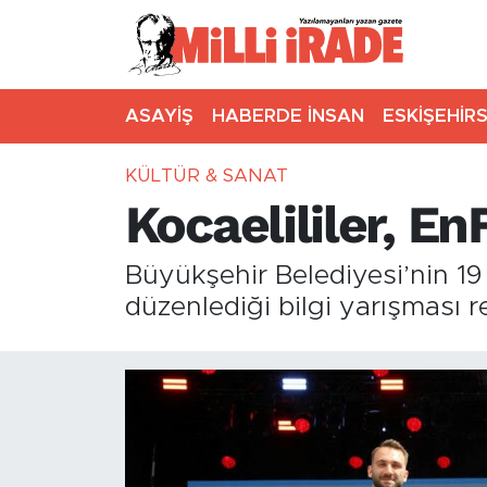
ASAYİŞ
HABERDE İNSAN
ESKİŞEHİR
KÜLTÜR & SANAT
Kocaelililer, EnF
Büyükşehir Belediyesi’nin 1
düzenlediği bilgi yarışması r