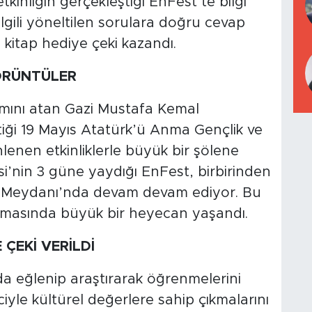
kinliğin gerçekleştiği EnFest’te bilgi
ilgili yöneltilen sorulara doğru cevap
 kitap hediye çeki kazandı.
GÖRÜNTÜLER
dımını atan Gazi Mustafa Kemal
iği 19 Mayıs Atatürk’ü Anma Gençlik ve
enen etkinliklerle büyük bir şölene
’nin 3 güne yaydığı EnFest, birbirinden
İrade Meydanı’nda devam devam ediyor. Bu
şmasında büyük bir heyecan yaşandı.
 ÇEKİ VERİLDİ
da eğlenip araştırarak öğrenmelerini
nciyle kültürel değerlere sahip çıkmalarını