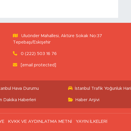
Uluönder Mahallesi, Aktüre Sokak No:37
Tepebaşı/Eskişehir
0 (222) 503 16 76
[email protected]
stanbul Hava Durumu
İstanbul Trafik Yoğunluk Hari
n Dakika Haberleri
Haber Arşivi
YE
KVKK VE AYDINLATMA METNİ
YAYIN İLKELERİ