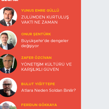
YUNUS EMRE GÜLLÜ
ZULÜMDEN KURTULUŞ
VAKTİ NE ZAMAN
ONUR ŞENTÜRK
Büyükşehir’de dengeler
değişiyor
ZAFER ÖZCIVAN
YÖNETİŞİM KÜLTÜRÜ VE
KARŞILIKLI GÜVEN
BULUT YİĞİTTEPE
Atlara Neden Soldan Binilir?
FERIDUN GÖKKAYA