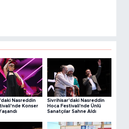
r’daki Nasreddin
Sivrihisar'daki Nasreddin
ivali’nde Konser
Hoca Festivali'nde Ünlü
Yaşandı
Sanatçılar Sahne Aldı