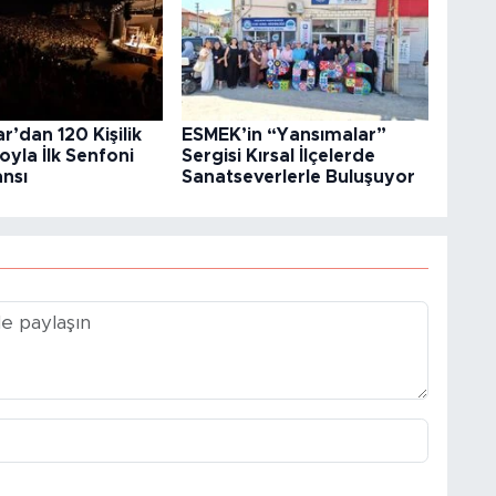
r’dan 120 Kişilik
ESMEK’in “Yansımalar”
yla İlk Senfoni
Sergisi Kırsal İlçelerde
nsı
Sanatseverlerle Buluşuyor