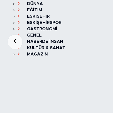
DÜNYA
EĞİTİM
ESKİŞEHİR
ESKİŞEHİRSPOR
GASTRONOMİ
GENEL
HABERDE İNSAN
KÜLTÜR & SANAT
MAGAZİN
MANŞET
OLAY
SPOR
TÜRKİYE
Foto Galeri
Video
Yazarlar
Röportaj
Biyografi