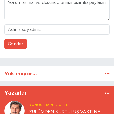
Gönder
Yükleniyor...
Yazarlar
YUNUS EMRE GÜLLÜ
ZULÜMDEN KURTULUŞ VAKTİ NE