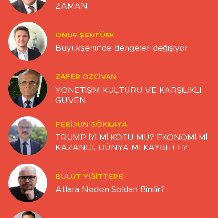
ZAMAN
ONUR ŞENTÜRK
Büyükşehir’de dengeler değişiyor
ZAFER ÖZCIVAN
YÖNETİŞİM KÜLTÜRÜ VE KARŞILIKLI
GÜVEN
FERIDUN GÖKKAYA
TRUMP İYİ Mİ KÖTÜ MÜ? EKONOMİ Mİ
KAZANDI, DÜNYA MI KAYBETTİ?
BULUT YİĞİTTEPE
Atlara Neden Soldan Binilir?