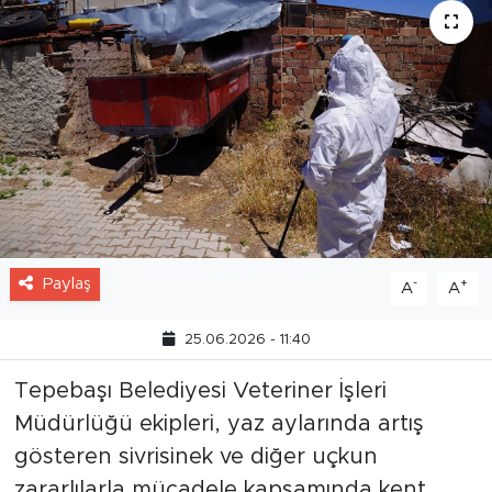
Paylaş
-
+
A
A
25.06.2026 - 11:40
Tepebaşı Belediyesi Veteriner İşleri
Müdürlüğü ekipleri, yaz aylarında artış
gösteren sivrisinek ve diğer uçkun
zararlılarla mücadele kapsamında kent