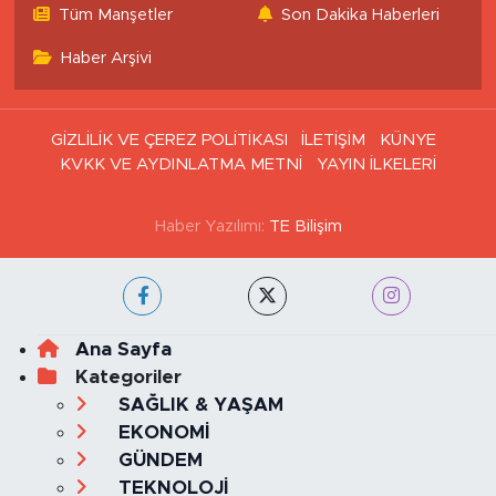
Tüm Manşetler
Son Dakika Haberleri
Haber Arşivi
GİZLİLİK VE ÇEREZ POLİTİKASI
İLETİŞİM
KÜNYE
KVKK VE AYDINLATMA METNİ
YAYIN İLKELERİ
Haber Yazılımı:
TE Bilişim
Ana Sayfa
Kategoriler
SAĞLIK & YAŞAM
EKONOMİ
GÜNDEM
TEKNOLOJİ