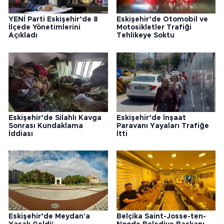
YENİ Parti Eskişehir’de 8
Eskişehir’de Otomobil ve
İlçede Yönetimlerini
Motosikletler Trafiği
Açıkladı
Tehlikeye Soktu
Eskişehir’de Silahlı Kavga
Eskişehir’de İnşaat
Sonrası Kundaklama
Paravanı Yayaları Trafiğe
İddiası
İtti
Eskişehir’de Meydan'a
Belçika Saint-Josse-ten-