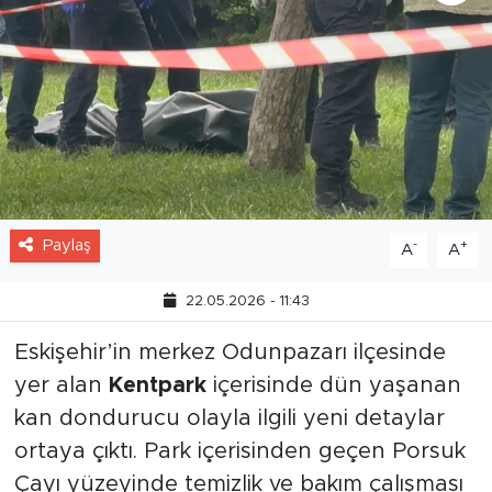
Paylaş
-
+
A
A
22.05.2026 - 11:43
Eskişehir’in merkez Odunpazarı ilçesinde
yer alan
Kentpark
içerisinde dün yaşanan
kan dondurucu olayla ilgili yeni detaylar
ortaya çıktı. Park içerisinden geçen Porsuk
Çayı yüzeyinde temizlik ve bakım çalışması