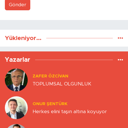
Gönder
Yükleniyor...
Yazarlar
ZAFER ÖZCIVAN
TOPLUMSAL OLGUNLUK
ONUR ŞENTÜRK
Herkes elini taşın altına koyuyor