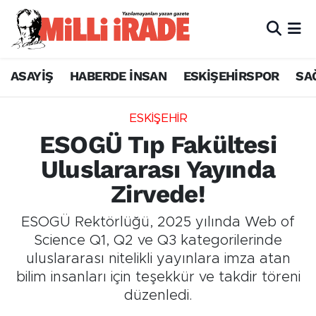
ASAYİŞ
HABERDE İNSAN
ESKİŞEHİRSPOR
SA
ESKİŞEHİR
ESOGÜ Tıp Fakültesi
Uluslararası Yayında
Zirvede!
ESOGÜ Rektörlüğü, 2025 yılında Web of
Science Q1, Q2 ve Q3 kategorilerinde
uluslararası nitelikli yayınlara imza atan
bilim insanları için teşekkür ve takdir töreni
düzenledi.