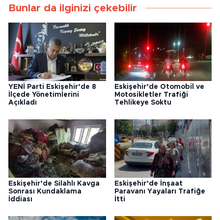
Bunlar da ilginizi çekebilir
YENİ Parti Eskişehir’de 8
Eskişehir’de Otomobil ve
İlçede Yönetimlerini
Motosikletler Trafiği
Açıkladı
Tehlikeye Soktu
Eskişehir’de Silahlı Kavga
Eskişehir’de İnşaat
Sonrası Kundaklama
Paravanı Yayaları Trafiğe
İddiası
İtti