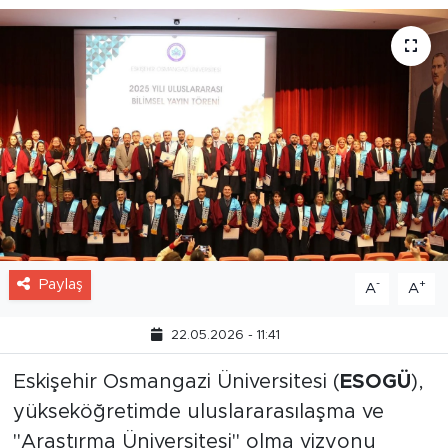
Paylaş
-
+
A
A
22.05.2026 - 11:41
Eskişehir Osmangazi Üniversitesi (
ESOGÜ
),
yükseköğretimde uluslararasılaşma ve
"Araştırma Üniversitesi" olma vizyonu