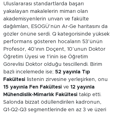
Uluslararası standartlarda başarı
yakalayan makalelerin mimarı olan
akademisyenlerin unvan ve fakülte
dağılımları, ESOGÜ’nün Ar-Ge haritasını da
gözler önüne serdi. Q kategorisinde yüksek
performans gösteren hocaların 53’ünün
Profesör, 40’ının Doçent, 10’unun Doktor
Öğretim Üyesi ve 1’inin ise Öğretim
Görevlisi Doktor olduğu tescillendi. Birim
bazlı incelemede ise;
52 yayınla Tıp
Fakültesi
listenin zirvesine yerleşirken, onu
15 yayınla Fen Fakültesi
ve
12 yayınla
Mühendislik-Mimarlık Fakültesi
takip etti.
Salonda bizzat ödüllendirilen kadronun,
Q1-Q2-Q3 segmentlerinde en az 3 ve üzeri