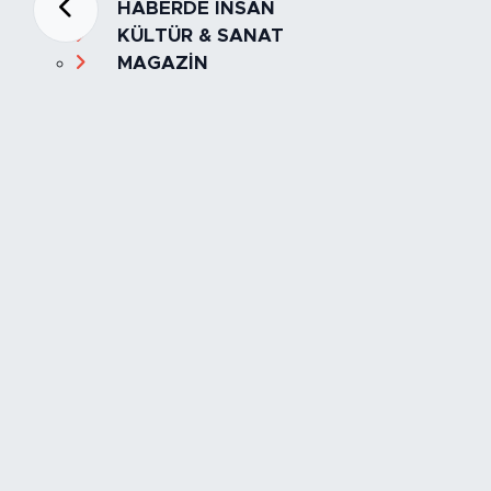
HABERDE İNSAN
KÜLTÜR & SANAT
MAGAZİN
MANŞET
OLAY
SPOR
TÜRKİYE
Foto Galeri
Video
Yazarlar
Röportaj
Biyografi
Anketler
Künye
İletişim
Servisler
İstanbul Nöbetçi Eczaneler
İstanbul Hava Durumu