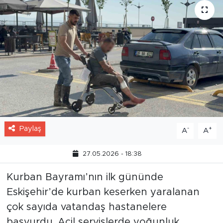
Paylaş
-
+
A
A
27.05.2026 - 18:38
Kurban Bayramı’nın ilk gününde
Eskişehir’de kurban keserken yaralanan
çok sayıda vatandaş hastanelere
başvurdu. Acil servislerde yoğunluk