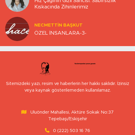
Hız Çağının Gizli Sancısı: Sabırsızlık
Kıskacında Zihinlerimiz
NECMETTIN BAŞKUT
ÖZEL İNSANLARA-3-
Sitemizdeki yazı, resim ve haberlerin her hakkı saklıdır. İzinsiz
veya kaynak gösterilemeden kullanılamaz.
Uluönder Mahallesi, Aktüre Sokak No:37
Tepebaşı/Eskişehir
0 (222) 503 16 76