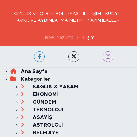
GİZLİLİK VE ÇEREZ POLİTİKASI
İLETİŞİM
KÜNYE
KVKK VE AYDINLATMA METNİ
YAYIN İLKELERİ
Haber Yazılımı:
TE Bilişim
Ana Sayfa
Kategoriler
SAĞLIK & YAŞAM
EKONOMİ
GÜNDEM
TEKNOLOJİ
ASAYİŞ
ASTROLOJİ
BELEDİYE