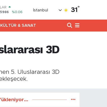
°
LAR
31
İstanbul
,5986
%0.06
RO
,0700
%0.1
KÜLTÜR & SANAT
ERLİN
,2438
%0.21
AM ALTIN
18.23
%0.39
slararası 3D
ST100
.703
%0
TCOIN
.602,05
%0.69
nen 5. Uluslararası 3D
çekleşecek.
ükleniyor...