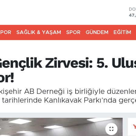
DO
47
EU
55
SPOR
SAĞLIK & YAŞAM
SPOR
GÜNDEM
EĞİTİM
ST
64
GR
65
ençlik Zirvesi: 5. Ulu
Bİ
13
BI
or!
64
işehir AB Derneği iş birliğiyle düzenle
s tarihlerinde Kanlıkavak Parkı’nda ger
Y