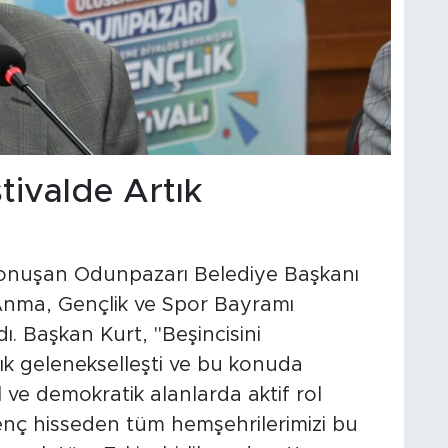
tivalde Artık
 konuşan Odunpazarı Belediye Başkanı
 Anma, Gençlik ve Spor Bayramı
ı. Başkan Kurt, "Beşincisini
rtık gelenekselleşti ve bu konuda
 ve demokratik alanlarda aktif rol
enç hisseden tüm hemşehrilerimizi bu