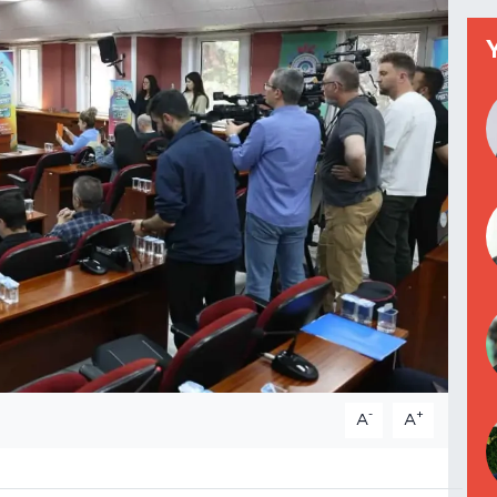
-
+
A
A