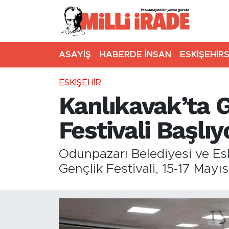
ASAYİŞ
HABERDE İNSAN
ESKİŞEHİR
ESKİŞEHİR
Kanlıkavak’ta G
Festivali Başlıy
Odunpazarı Belediyesi ve Esk
Gençlik Festivali, 15-17 Mayı