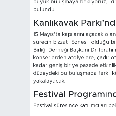
büyük buluşmaya bekliyoruz," diy
bulundu.
Kanlıkavak Parkı’n
15 Mayıs’ta kapılarını açacak olan 
sürecin bizzat "öznesi" olduğu b
Birliği Derneği Başkanı Dr. İbrah
konserlerden atölyelere, çadır 
kadar geniş bir yelpazede etkinlik
düzeydeki bu buluşmada farklı kü
yakalayacak.
Festival Programın
Festival süresince katılımcıları bek