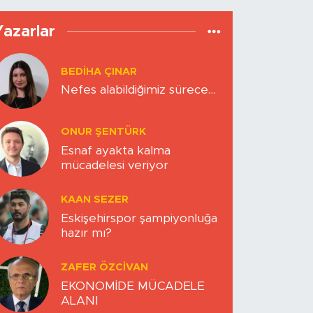
Yazarlar
BEDIHA ÇINAR
Nefes alabildiğimiz sürece…
ONUR ŞENTÜRK
Esnaf ayakta kalma
mücadelesi veriyor
KAAN SEZER
Eskişehirspor şampiyonluğa
hazır mı?
ZAFER ÖZCIVAN
EKONOMİDE MÜCADELE
ALANI