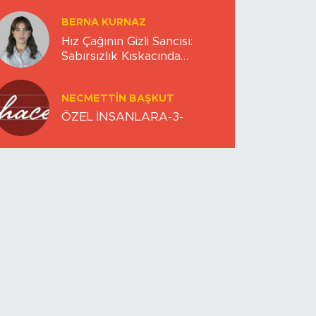
BERNA KURNAZ
Hız Çağının Gizli Sancısı:
Sabırsızlık Kıskacında
Zihinlerimiz
NECMETTIN BAŞKUT
ÖZEL İNSANLARA-3-