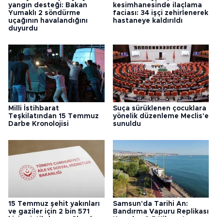
Türkiye’den İspanya’ya
Bolu’da Beypiliç
yangın desteği: Bakan
kesimhanesinde ilaçlama
Yumaklı 2 söndürme
faciası: 34 işçi zehirlenerek
uçağının havalandığını
hastaneye kaldırıldı
duyurdu
Milli İstihbarat
Suça sürüklenen çocuklara
Teşkilatından 15 Temmuz
yönelik düzenleme Meclis'e
Darbe Kronolojisi
sunuldu
15 Temmuz şehit yakınları
Samsun'da Tarihi An: