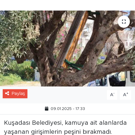
kurtulamadı.
Paylaş
-
+
A
A
09.01.2025 - 17:33
Kuşadası Belediyesi, kamuya ait alanlarda