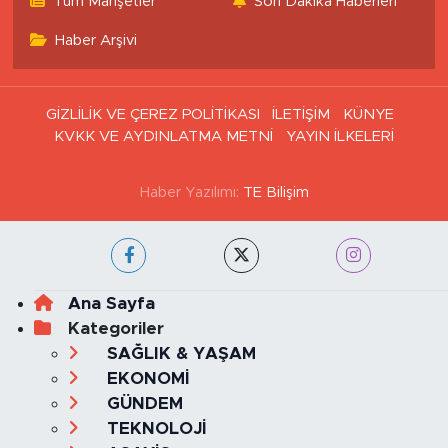
Tüm Manşetler
Son Dakika Haberleri
Haber Arşivi
GİZLİLİK VE ÇEREZ POLİTİKASI
İLETİŞİM
KÜNYE
KVKK VE AYDINLATMA METNİ
YAYIN İLKELERİ
Haber Yazılımı:
TE Bilişim
Ana Sayfa
Kategoriler
SAĞLIK & YAŞAM
EKONOMİ
GÜNDEM