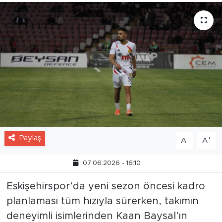
bekleniyor.
Paylaş
-
+
A
A
07.06.2026 - 16:10
Eskişehirspor’da yeni sezon öncesi kadro