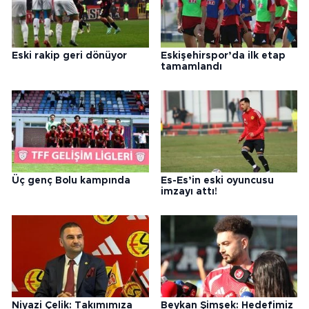
Eski rakip geri dönüyor
Eskişehirspor’da ilk etap
tamamlandı
Üç genç Bolu kampında
Es-Es’in eski oyuncusu
imzayı attı!
Niyazi Çelik: Takımımıza
Beykan Şimşek: Hedefimiz