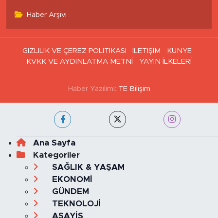
Haber Arşivi
GİZLİLİK VE ÇEREZ POLİTİKASI
İLETİŞİM
KÜNYE
KVKK VE AYDINLATMA METNİ
YAYIN İLKELERİ
Haber Yazılımı:
TE Bilişim
Ana Sayfa
Kategoriler
SAĞLIK & YAŞAM
EKONOMİ
GÜNDEM
TEKNOLOJİ
ASAYİŞ