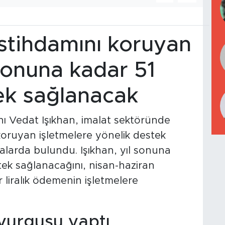
İstihdamını koruyan
 sonuna kadar 51
tek sağlanacak
ı Vedat Işıkhan, imalat sektöründe
koruyan işletmelere yönelik destek
alarda bulundu. Işıkhan, yıl sonuna
stek sağlanacağını, nisan-haziran
 liralık ödemenin işletmelere
vurgusu yaptı