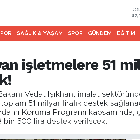
DO
47,
EU
55,
SPOR
SAĞLIK & YAŞAM
SPOR
GÜNDEM
EĞİTİM
STE
64,
GR
664
an işletmelere 51 mily
BİS
13.
BIT
k!
64.
Bakanı Vedat Işıkhan, imalat sektöründ
toplam 51 milyar liralık destek sağlana
tihdamı Koruma Programı kapsamında, ç
3 bin 500 lira destek verilecek.