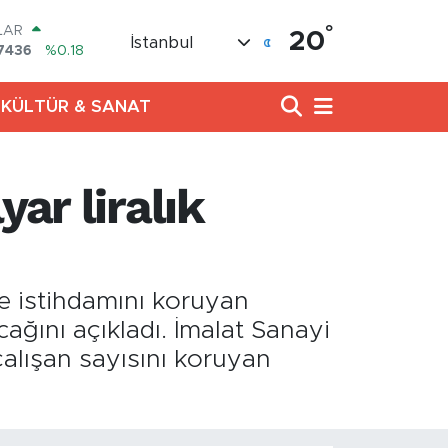
°
LAR
20
İstanbul
7436
%0.18
RO
2510
%0.32
KÜLTÜR & SANAT
RLİN
4811
%0.38
AM ALTIN
8.99
%2.59
ar liralık
T100
779
%-14
COIN
960,21
%0.87
e istihdamını koruyan
cağını açıkladı. İmalat Sanayi
alışan sayısını koruyan