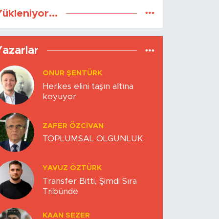
ükleniyor...
Yazarlar
ONUR ŞENTÜRK
Herkes elini taşın altına
koyuyor
ZAFER ÖZCIVAN
TOPLUMSAL OLGUNLUK
YAVUZ ÖZTÜRK
Transfer Bitti, Şimdi Sıra
Tribünde
KAAN SEZER