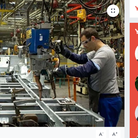
Y
-
+
A
A