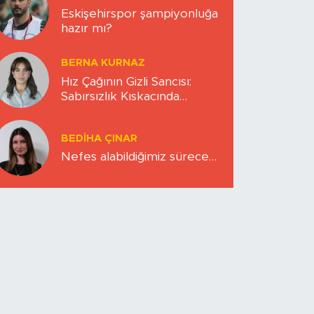
Eskişehirspor şampiyonluğa
hazır mı?
BERNA KURNAZ
Hız Çağının Gizli Sancısı:
Sabırsızlık Kıskacında
Zihinlerimiz
BEDIHA ÇINAR
Nefes alabildiğimiz sürece…