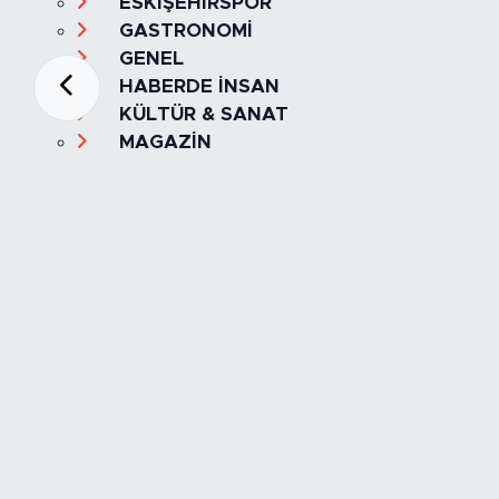
ESKİŞEHİRSPOR
GASTRONOMİ
GENEL
HABERDE İNSAN
KÜLTÜR & SANAT
MAGAZİN
MANŞET
OLAY
SPOR
TÜRKİYE
Foto Galeri
Video
Yazarlar
Röportaj
Biyografi
Anketler
Künye
İletişim