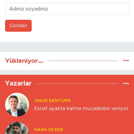
Gönder
Yükleniyor...
Yazarlar
ONUR ŞENTÜRK
Esnaf ayakta kalma mücadelesi veriyor
KAAN SEZER