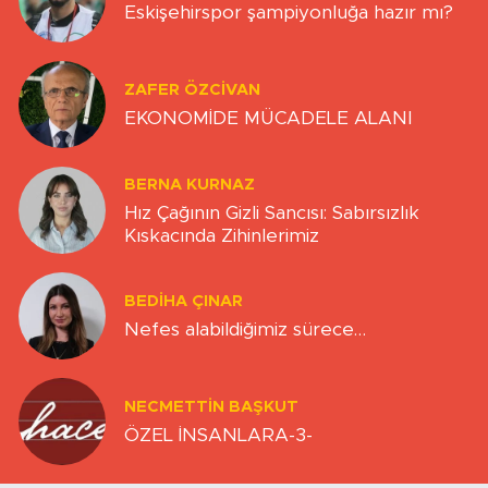
Eskişehirspor şampiyonluğa hazır mı?
ZAFER ÖZCIVAN
EKONOMİDE MÜCADELE ALANI
BERNA KURNAZ
Hız Çağının Gizli Sancısı: Sabırsızlık
Kıskacında Zihinlerimiz
BEDIHA ÇINAR
Nefes alabildiğimiz sürece…
NECMETTIN BAŞKUT
ÖZEL İNSANLARA-3-