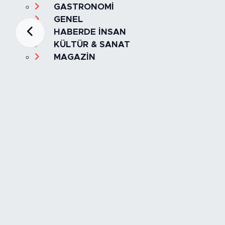
GASTRONOMİ
GENEL
HABERDE İNSAN
KÜLTÜR & SANAT
MAGAZİN
MANŞET
OLAY
SPOR
TÜRKİYE
Foto Galeri
Video
Yazarlar
Röportaj
Biyografi
Anketler
Künye
İletişim
Servisler