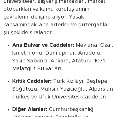
üniversiteler, alışveriş merkezleri, market
otoparkları ve kamu kuruluşlarının
çevrelerini de içine alıyor. Yasak
kapsamındaki ana arterler ve güzergahlar
şu şekilde sıralandı:
Ana Bulvar ve Caddeler:
Mevlana, Özal,
İsmet İnönü, Dumlupınar, Anadolu,
Sakıp Sabancı, Ankara, Atatürk, 1071
Malazgirt Bulvarları.
Kritik Caddeler:
Türk Kızılayı, Beştepe,
Söğütözü, Muhsin Yazıcıoğlu, Alparslan
Türkeş ve Ufuk Üniversitesi caddeleri.
Diğer Alanlar:
Cumhurbaşkanlığı