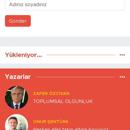
Gönder
Yükleniyor...
Yazarlar
ZAFER ÖZCIVAN
TOPLUMSAL OLGUNLUK
ONUR ŞENTÜRK
Herkes elini taşın altına koyuyor