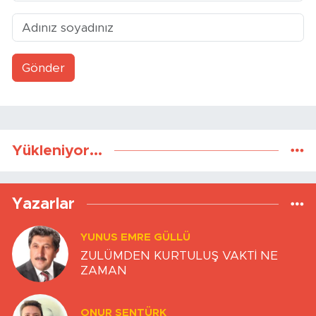
Gönder
Yükleniyor...
Yazarlar
YUNUS EMRE GÜLLÜ
ZULÜMDEN KURTULUŞ VAKTİ NE
ZAMAN
ONUR ŞENTÜRK