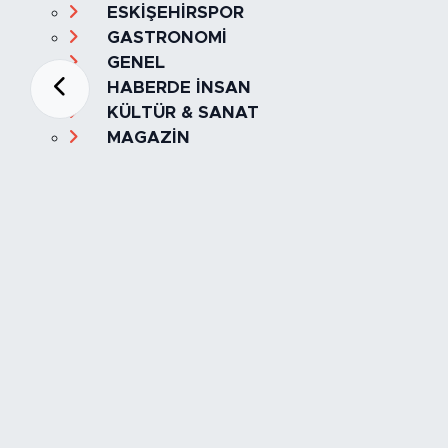
ESKİŞEHİRSPOR
GASTRONOMİ
GENEL
HABERDE İNSAN
KÜLTÜR & SANAT
MAGAZİN
MANŞET
OLAY
SPOR
TÜRKİYE
Foto Galeri
Video
Yazarlar
Röportaj
Biyografi
Anketler
Künye
İletişim