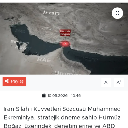
Paylaş
-
+
A
A
10.05.2026 - 10:46
İran Silahlı Kuvvetleri Sözcüsü Muhammed
Ekreminiya, stratejik öneme sahip Hürmüz
Boğazı üzerindeki denetimlerine ve ABD