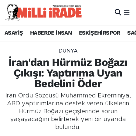
ASAYİŞ
HABERDE İNSAN
ESKİŞEHİRSPOR
SA
DÜNYA
İran'dan Hürmüz Boğazı
Çıkışı: Yaptırıma Uyan
Bedelini Öder
İran Ordu Sözcüsü Muhammed Ekreminiya,
ABD yaptırımlarına destek veren ülkelerin
Hürmüz Boğazı geçişlerinde sorun
yaşayacağını belirterek yeni bir uyarıda
bulundu.