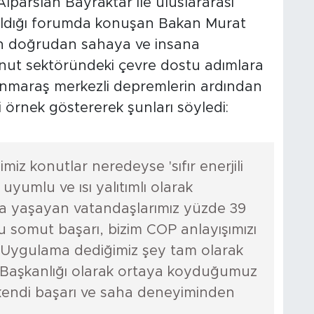
Alparslan Bayraktar ile uluslararası
atıldığı forumda konuşan Bakan Murat
ın doğrudan sahaya ve insana
Konut sektöründeki çevre dostu adımlara
maraş merkezli depremlerin ardından
i örnek göstererek şunları söyledi:
iz konutlar neredeyse 'sıfır enerjili
 uyumlu ve ısı yalıtımlı olarak
da yaşayan vatandaşlarımız yüzde 39
Bu somut başarı, bizim COP anlayışımızı
. Uygulama dediğimiz şey tam olarak
 Başkanlığı olarak ortaya koyduğumuz
 kendi başarı ve saha deneyiminden