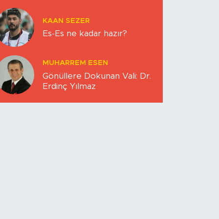
KAAN SEZER
Es-Es ne kadar hazır?
MUHARREM ESEN
Gönüllere Dokunan Vali: Dr.
Erdinç Yılmaz