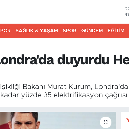
D
4
E
5
SPOR
SAĞLIK & YAŞAM
SPOR
GÜNDEM
EĞİTİM
S
6
G
6
ondra'da duyurdu He
B
1
B
6
eğişikliği Bakanı Murat Kurum, Londra
adar yüzde 35 elektrifikasyon çağrısı 
Y