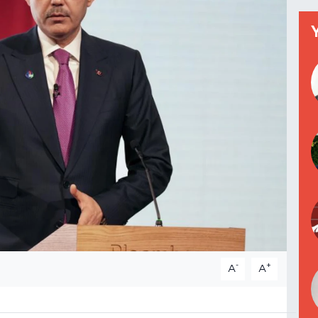
-
+
A
A