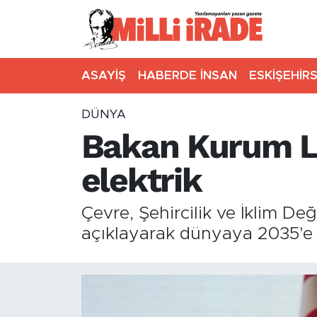
ASAYİŞ
HABERDE İNSAN
ESKİŞEHİR
DÜNYA
Bakan Kurum L
elektrik
Çevre, Şehircilik ve İklim D
açıklayarak dünyaya 2035'e k