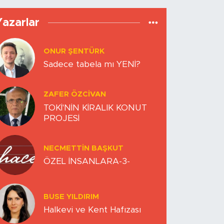
Yazarlar
ONUR ŞENTÜRK
Sadece tabela mı YENİ?
ZAFER ÖZCIVAN
TOKİ'NİN KİRALIK KONUT
PROJESİ
NECMETTIN BAŞKUT
ÖZEL İNSANLARA-3-
BUSE YILDIRIM
Halkevi ve Kent Hafızası