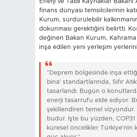
Enerji ve Tabii Kaynaklar Bakanı 
finans dünyası temsilcilerinin k
Kurum, sürdürülebilir kalkınman
dokunması gerektiğini belirtti. 
değinen Bakan Kurum, Kahraman
inşa edilen yeni yerleşim yerlerin
"Deprem bölgesinde inşa ettiğim
bina' standartlarında, Sıfır Atık
tasarlandı. Bugün o konutlar
enerji tasarrufu elde ediyor. 
şekillendiren temel vizyondur
budur. İşte bu yüzden, COP31
küresel öncelikler Türkiye'nin
güç alıyor."