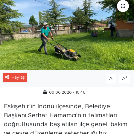
Paylaş
-
+
A
A
09.06.2026 - 10:46
Eskişehir’in İnönü ilçesinde, Belediye
Başkanı Serhat Hamamcı'nın talimatları
doğrultusunda başlatılan ilçe geneli bakım
ve çevre düzenleme seferberliği hız