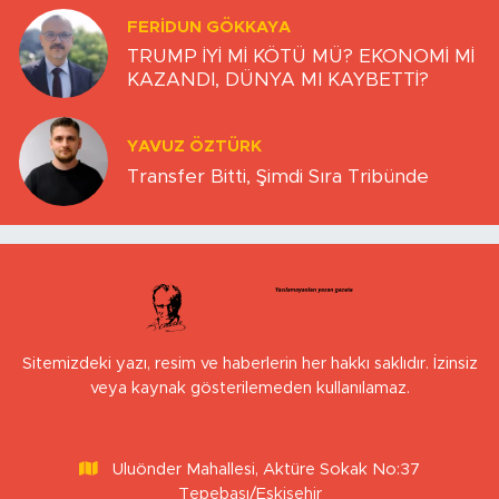
FERIDUN GÖKKAYA
TRUMP İYİ Mİ KÖTÜ MÜ? EKONOMİ Mİ
KAZANDI, DÜNYA MI KAYBETTİ?
YAVUZ ÖZTÜRK
Transfer Bitti, Şimdi Sıra Tribünde
Sitemizdeki yazı, resim ve haberlerin her hakkı saklıdır. İzinsiz
veya kaynak gösterilemeden kullanılamaz.
Uluönder Mahallesi, Aktüre Sokak No:37
Tepebaşı/Eskişehir