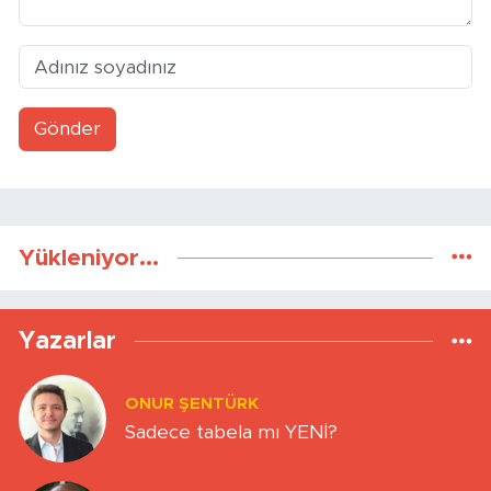
Gönder
Yükleniyor...
Yazarlar
ONUR ŞENTÜRK
Sadece tabela mı YENİ?