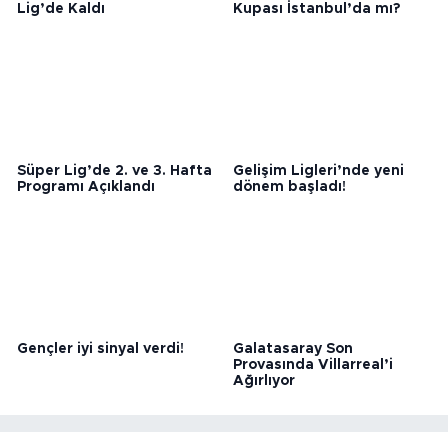
Serdar Dursun Süper
2027 İspanya Süper
Lig’de Kaldı
Kupası İstanbul’da mı?
Süper Lig’de 2. ve 3. Hafta
Gelişim Ligleri’nde yeni
Programı Açıklandı
dönem başladı!
Gençler iyi sinyal verdi!
Galatasaray Son
Provasında Villarreal’i
Ağırlıyor