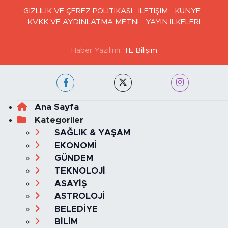
GİZLİLİK VE ÇEREZ POLİTİKASI
İLETİŞİM
KÜNYE
KVKK VE AYDINLATMA METNİ
YAYIN İLKELERİ
Haber Yazılımı:
TE Bilişim
Ana Sayfa
Kategoriler
SAĞLIK & YAŞAM
EKONOMİ
GÜNDEM
TEKNOLOJİ
ASAYİŞ
ASTROLOJİ
BELEDİYE