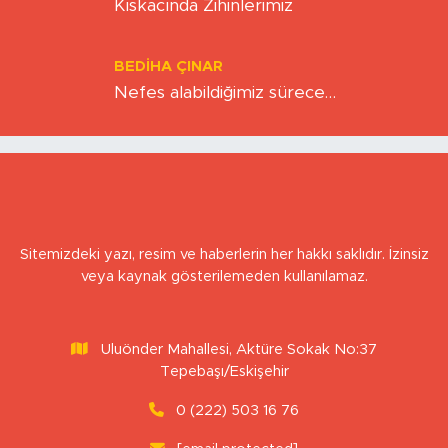
Hız Çağının Gizli Sancısı: Sabırsızlık
Kıskacında Zihinlerimiz
BEDIHA ÇINAR
Nefes alabildiğimiz sürece…
Sitemizdeki yazı, resim ve haberlerin her hakkı saklıdır. İzinsiz
veya kaynak gösterilemeden kullanılamaz.
Uluönder Mahallesi, Aktüre Sokak No:37
Tepebaşı/Eskişehir
0 (222) 503 16 76