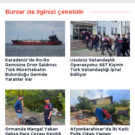
Bunlar da ilginizi çekebilir
Karadeniz’de Ro-Ro
Usulsüz Vatandaşlık
Gemisine Dron Saldırısı:
Operasyonu: 687 Kişinin
Türk Mürettebatın
Türk Vatandaşlığı İptal
Bulunduğu Gemide
Ediliyor
Yaralılar Var
Ormanda Mangal Yakan
Afyonkarahisar’da İki Katlı
Şahsa Para Cezası Kesildi
Evde Çıkan Yangın