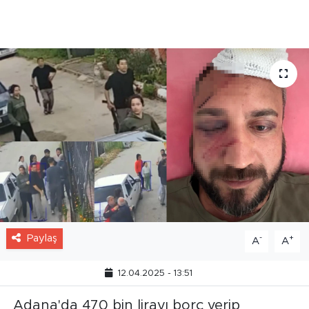
edildiğini iddia etti. Şahsın darp ve tehdit
edilme anlarının da görüntüsü ortaya çıktı.
Paylaş
-
+
A
A
12.04.2025 - 13:51
Adana'da 470 bin lirayı borç verip