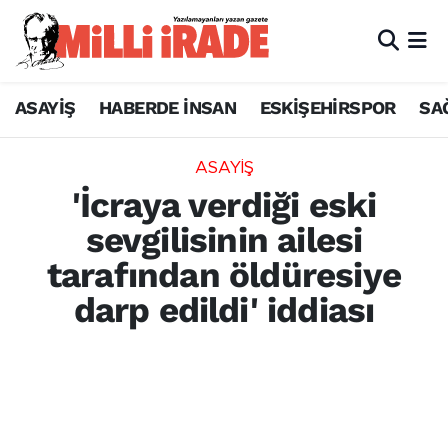
ASAYİŞ
HABERDE İNSAN
ESKİŞEHİRSPOR
SA
ASAYİŞ
'İcraya verdiği eski
sevgilisinin ailesi
tarafından öldüresiye
darp edildi' iddiası
Adana'da 470 bin lirayı borç verip
alamadığı avukat olan eski sevgilisinin
akrabaları tarafından öldüresiye darp
edildiğini ileri süren şahıs, sürekli tehdit