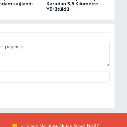
tihdam sağlandı
Karadan 3,5 Kilometre
Yürütüldü
Uluönder Mahallesi, Aktüre Sokak No:37