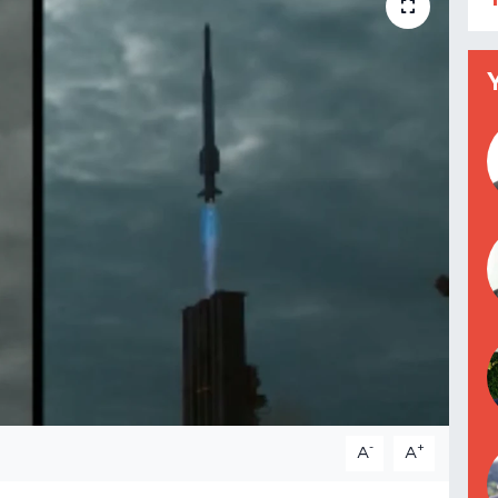
-
+
A
A