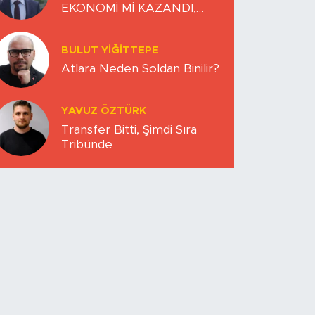
EKONOMİ Mİ KAZANDI,
DÜNYA MI KAYBETTİ?
BULUT YİĞİTTEPE
Atlara Neden Soldan Binilir?
YAVUZ ÖZTÜRK
Transfer Bitti, Şimdi Sıra
Tribünde