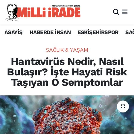
ASAYİŞ
HABERDE İNSAN
ESKİŞEHİRSPOR
SA
SAĞLIK & YAŞAM
Hantavirüs Nedir, Nasıl
Bulaşır? İşte Hayati Risk
Taşıyan O Semptomlar