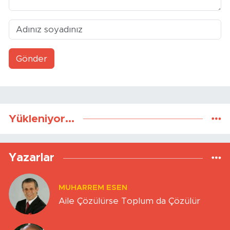
Gönder
Yükleniyor...
Yazarlar
MUHARREM ESEN
Aile Çözülürse Toplum da Çözülür