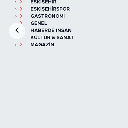
ESKİŞEHİR
ESKİŞEHİRSPOR
GASTRONOMİ
GENEL
HABERDE İNSAN
KÜLTÜR & SANAT
MAGAZİN
MANŞET
OLAY
SPOR
TÜRKİYE
Foto Galeri
Video
Yazarlar
Röportaj
Biyografi
Anketler
Künye