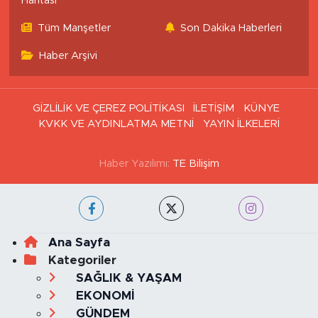
Haritası
Tüm Manşetler
Son Dakika Haberleri
Haber Arşivi
GİZLİLİK VE ÇEREZ POLİTİKASI
İLETİŞİM
KÜNYE
KVKK VE AYDINLATMA METNİ
YAYIN İLKELERİ
Haber Yazılımı:
TE Bilişim
Ana Sayfa
Kategoriler
SAĞLIK & YAŞAM
EKONOMİ
GÜNDEM