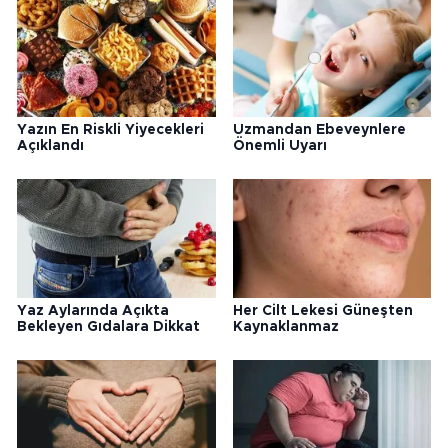
Yazın En Riskli Yiyecekleri
Uzmandan Ebeveynlere
Açıklandı
Önemli Uyarı
Yaz Aylarında Açıkta
Her Cilt Lekesi Güneşten
Bekleyen Gıdalara Dikkat
Kaynaklanmaz