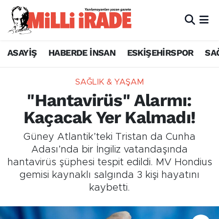
ASAYİŞ
HABERDE İNSAN
ESKİŞEHİRSPOR
SA
SAĞLIK & YAŞAM
"Hantavirüs" Alarmı:
Kaçacak Yer Kalmadı!
Güney Atlantik’teki Tristan da Cunha
Adası’nda bir İngiliz vatandaşında
hantavirüs şüphesi tespit edildi. MV Hondius
gemisi kaynaklı salgında 3 kişi hayatını
kaybetti.