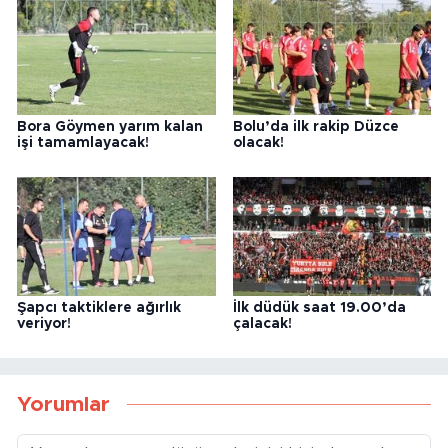
Bora Göymen yarım kalan
Bolu’da ilk rakip Düzce
işi tamamlayacak!
olacak!
Şapcı taktiklere ağırlık
İlk düdük saat 19.00’da
veriyor!
çalacak!
Yorumlar