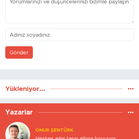
Gönder
Yükleniyor...
Yazarlar
ONUR ŞENTÜRK
Herkes elini taşın altına koyuyor