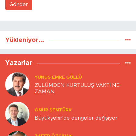
Gönder
Yükleniyor...
Yazarlar
YUNUS EMRE GÜLLÜ
ZULÜMDEN KURTULUŞ VAKTİ NE
ZAMAN
ONUR ŞENTÜRK
Büyükşehir’de dengeler değişiyor