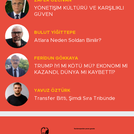
ZAFER ÖZCIVAN
YÖNETİŞİM KÜLTÜRÜ VE KARŞILIKLI
GÜVEN
BULUT YİĞİTTEPE
Atlara Neden Soldan Binilir?
FERIDUN GÖKKAYA
TRUMP İYİ Mİ KÖTÜ MÜ? EKONOMİ Mİ
KAZANDI, DÜNYA MI KAYBETTİ?
YAVUZ ÖZTÜRK
Transfer Bitti, Şimdi Sıra Tribünde