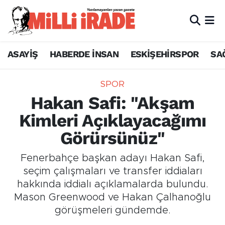
ASAYİŞ
HABERDE İNSAN
ESKİŞEHİRSPOR
SA
SPOR
Hakan Safi: "Akşam
Kimleri Açıklayacağımı
Görürsünüz"
Fenerbahçe başkan adayı Hakan Safi,
seçim çalışmaları ve transfer iddiaları
hakkında iddialı açıklamalarda bulundu.
Mason Greenwood ve Hakan Çalhanoğlu
görüşmeleri gündemde.