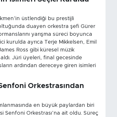
en’in üstlendiği bu prestijli
koltuğunda duayen orkestra şefi Gürer
formanslarını yarışma süreci boyunca
ici kurulda ayrıca Terje Mikkelsen, Emil
James Ross gibi küresel müzik
aldı. Jüri üyeleri, final gecesinde
arın ardından dereceye giren isimleri
 Senfoni Orkestrasından
lanmasında en büyük paylardan biri
i Senfoni Orkestrası’na ait oldu. Süreç