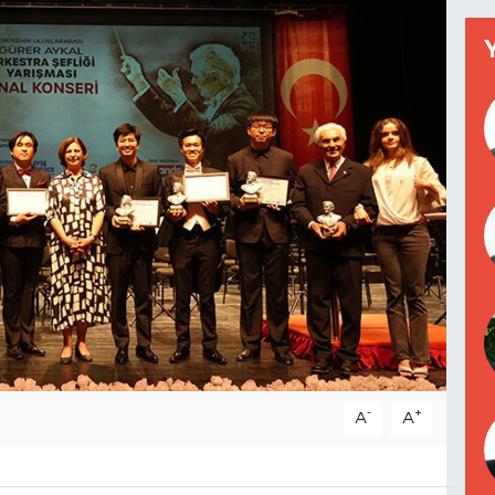
-
+
A
A