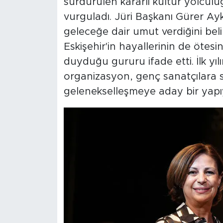
sürdürülen kararlı kültür yolcul
vurguladı. Jüri Başkanı Gürer Ay
geleceğe dair umut verdiğini beli
Eskişehir'in hayallerinin de öte
duyduğu gururu ifade etti. İlk y
organizasyon, genç sanatçılara 
gelenekselleşmeye aday bir yapı