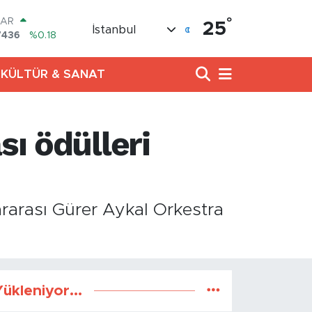
°
LAR
25
İstanbul
7436
%0.18
RO
2510
%0.32
KÜLTÜR & SANAT
RLİN
4811
%0.38
M ALTIN
0.55
%0.03
sı ödülleri
T100
779
%-14
COIN
944,08
%-0.18
ararası Gürer Aykal Orkestra
ükleniyor...