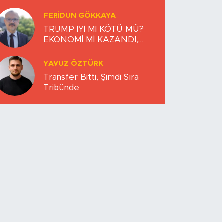
FERIDUN GÖKKAYA
TRUMP İYİ Mİ KÖTÜ MÜ?
EKONOMİ Mİ KAZANDI,
DÜNYA MI KAYBETTİ?
YAVUZ ÖZTÜRK
Transfer Bitti, Şimdi Sıra
Tribünde