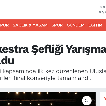
DO
47,
EU
55,
SPOR
SAĞLIK & YAŞAM
SPOR
GÜNDEM
EĞİTİM
STE
64,
GRA
666
estra Şefliği Yarışma
BİS
13.
BIT
ldu
64.
eri kapsamında ilk kez düzenlenen Ulusl
irilen final konseriyle tamamlandı.
Y