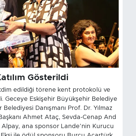
tılım Gösterildi
kdim edildiği törene kent protokolü ve
i. Geceye Eskişehir Büyükşehir Belediye
Belediyesi Danışmanı Prof. Dr. Yılmaz
 Başkanı Ahmet Ataç, Sevda-Cenap And
ar Alpay, ana sponsor Lande’nin Kurucu
kşi ile ödül sponsoru Burcu Acartürk