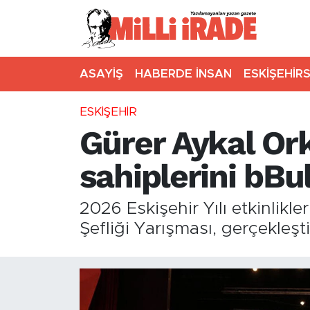
ASAYİŞ
HABERDE İNSAN
ESKİŞEHİR
ESKİŞEHİR
Gürer Aykal Ork
sahiplerini bBu
2026 Eskişehir Yılı etkinlikl
Şefliği Yarışması, gerçekleşt