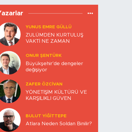
Yazarlar
YUNUS EMRE GÜLLÜ
ZULÜMDEN KURTULUŞ
VAKTİ NE ZAMAN
ONUR ŞENTÜRK
Büyükşehir’de dengeler
değişiyor
ZAFER ÖZCIVAN
YÖNETİŞİM KÜLTÜRÜ VE
KARŞILIKLI GÜVEN
BULUT YİĞİTTEPE
Atlara Neden Soldan Binilir?