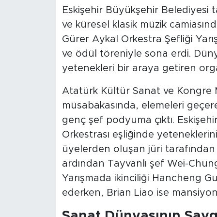
Eskişehir Büyükşehir Belediyesi ta
ve küresel klasik müzik camiasın
Gürer Aykal Orkestra Şefliği Yarı
ve ödül töreniyle sona erdi. Dün
yetenekleri bir araya getiren or
Atatürk Kültür Sanat ve Kongre M
müsabakasında, elemeleri geçer
genç şef podyuma çıktı. Eskişehi
Orkestrası eşliğinde yeteneklerin
üyelerden oluşan jüri tarafından t
ardından Tayvanlı şef Wei-Chung 
Yarışmada ikinciliği Hancheng G
ederken, Brian Liao ise mansiyon
Sanat Dünyasının Saygı