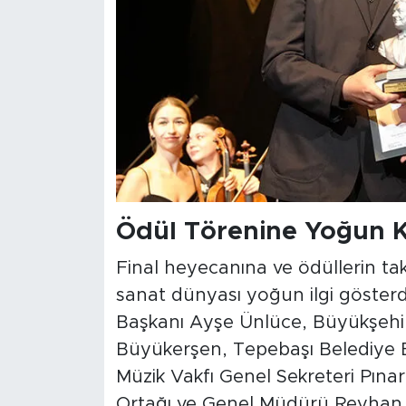
Ödül Törenine Yoğun Ka
Final heyecanına ve ödüllerin ta
sanat dünyası yoğun ilgi gösterd
Başkanı Ayşe Ünlüce, Büyükşehir 
Büyükerşen, Tepebaşı Belediye
Müzik Vakfı Genel Sekreteri Pın
Ortağı ve Genel Müdürü Reyhan E