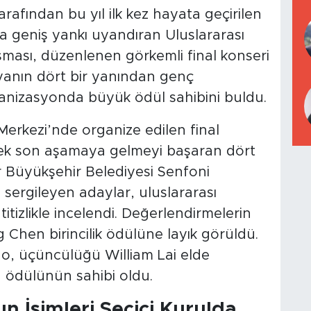
rafından bu yıl ilk kez hayata geçirilen
da geniş yankı uyandıran Uluslararası
şması, düzenlenen görkemli final konseri
yanın dört bir yanından genç
ganizasyonda büyük ödül sahibini buldu.
erkezi’nde organize edilen final
ek son aşamaya gelmeyi başaran dört
r Büyükşehir Belediyesi Senfoni
i sergileyen adaylar, uluslararası
itizlikle incelendi. Değerlendirmelerin
Chen birincilik ödülüne layık görüldü.
uo, üçüncülüğü William Lai elde
 ödülünün sahibi oldu.
n İsimleri Seçici Kurulda