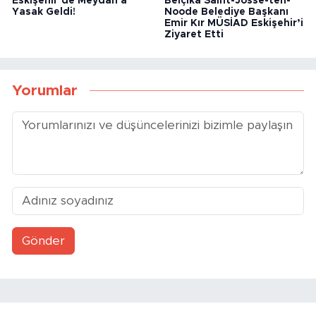
Eskişehir’de Meydan'a
Belçika Saint-Josse-ten-
Yasak Geldi!
Noode Belediye Başkanı
Emir Kır MÜSİAD Eskişehir’i
Ziyaret Etti
Yorumlar
Gönder