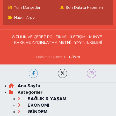
Tüm Manşetler
Son Dakika Haberleri
Haber Arşivi
GİZLİLİK VE ÇEREZ POLİTİKASI
İLETİŞİM
KÜNYE
KVKK VE AYDINLATMA METNİ
YAYIN İLKELERİ
Haber Yazılımı:
TE Bilişim
Ana Sayfa
Kategoriler
SAĞLIK & YAŞAM
EKONOMİ
GÜNDEM