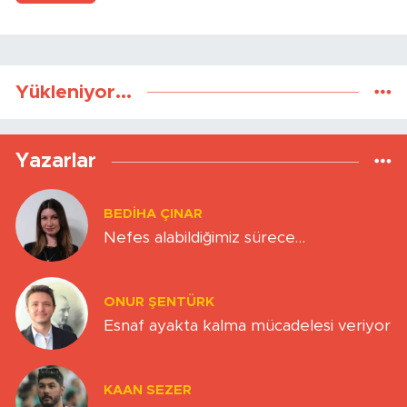
Yükleniyor...
Yazarlar
BEDIHA ÇINAR
Nefes alabildiğimiz sürece…
ONUR ŞENTÜRK
Esnaf ayakta kalma mücadelesi veriyor
KAAN SEZER