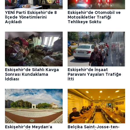
YENİ Parti Eskişehir’de 8
Eskişehir’de Otomobil ve
İlçede Yönetimlerini
Motosikletler Trafiği
Açıkladı
Tehlikeye Soktu
Eskişehir’de Silahlı Kavga
Eskişehir’de İnşaat
Sonrası Kundaklama
Paravanı Yayaları Trafiğe
İddiası
İtti
Eskişehir’de Meydan'a
Belçika Saint-Josse-ten-