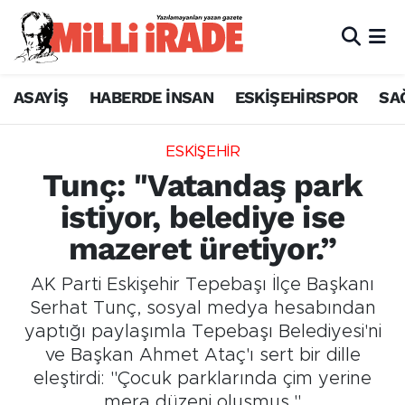
ASAYİŞ
HABERDE İNSAN
ESKİŞEHİRSPOR
SA
ESKİŞEHİR
Tunç: "Vatandaş park
istiyor, belediye ise
mazeret üretiyor.”
AK Parti Eskişehir Tepebaşı İlçe Başkanı
Serhat Tunç, sosyal medya hesabından
yaptığı paylaşımla Tepebaşı Belediyesi'ni
ve Başkan Ahmet Ataç'ı sert bir dille
eleştirdi: "Çocuk parklarında çim yerine
mera düzeni oluşmuş."