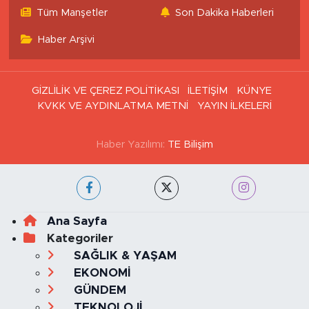
Tüm Manşetler
Son Dakika Haberleri
Haber Arşivi
GİZLİLİK VE ÇEREZ POLİTİKASI
İLETİŞİM
KÜNYE
KVKK VE AYDINLATMA METNİ
YAYIN İLKELERİ
Haber Yazılımı:
TE Bilişim
Ana Sayfa
Kategoriler
SAĞLIK & YAŞAM
EKONOMİ
GÜNDEM
TEKNOLOJİ