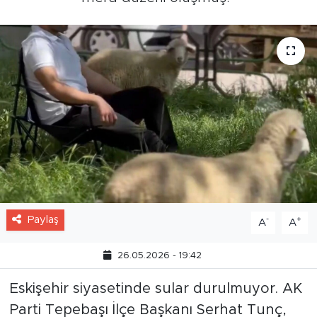
Paylaş
-
+
A
A
26.05.2026 - 19:42
Eskişehir siyasetinde sular durulmuyor. AK
Parti Tepebaşı İlçe Başkanı Serhat Tunç,