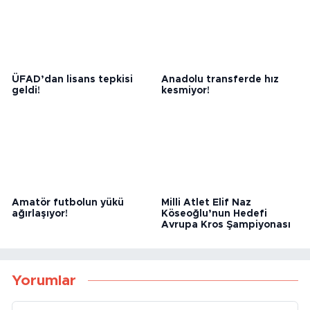
kaybetti!
minikleri umut verdi!
ÜFAD’dan lisans tepkisi
Anadolu transferde hız
geldi!
kesmiyor!
Amatör futbolun yükü
Milli Atlet Elif Naz
ağırlaşıyor!
Köseoğlu’nun Hedefi
Avrupa Kros Şampiyonası