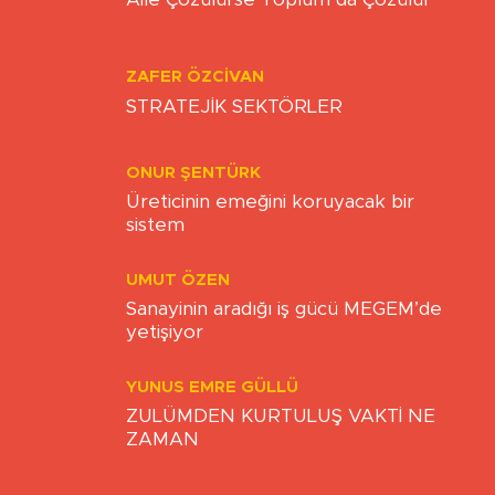
MUHARREM ESEN
Aile Çözülürse Toplum da Çözülür
ZAFER ÖZCIVAN
STRATEJİK SEKTÖRLER
ONUR ŞENTÜRK
Üreticinin emeğini koruyacak bir
sistem
UMUT ÖZEN
Sanayinin aradığı iş gücü MEGEM’de
yetişiyor
YUNUS EMRE GÜLLÜ
ZULÜMDEN KURTULUŞ VAKTİ NE