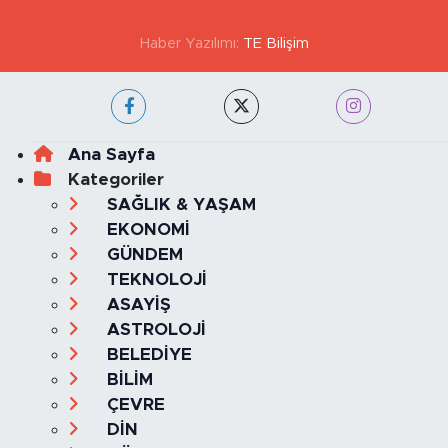
GİZLİLİK VE ÇEREZ POLİTİKASI
İLETİŞİM
KÜNYE
KVKK VE AYDINLATMA METNİ
YAYIN İLKELERİ
Haber Yazılımı:
TE Bilişim
Ana Sayfa
Kategoriler
SAĞLIK & YAŞAM
EKONOMİ
GÜNDEM
TEKNOLOJİ
ASAYİŞ
ASTROLOJİ
BELEDİYE
BİLİM