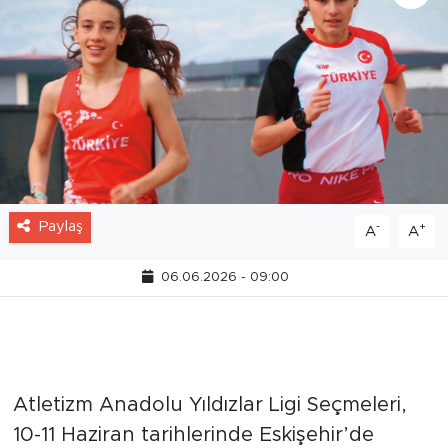
Paylaş
-
+
A
A
06.06.2026 - 09:00
Atletizmde heyecan
Eskişehir’de yaşanacak