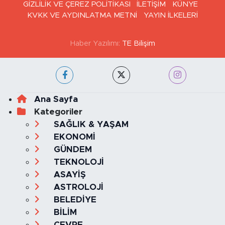
GİZLİLİK VE ÇEREZ POLİTİKASI
İLETİŞİM
KÜNYE
KVKK VE AYDINLATMA METNİ
YAYIN İLKELERİ
Haber Yazılımı:
TE Bilişim
Ana Sayfa
Kategoriler
SAĞLIK & YAŞAM
EKONOMİ
GÜNDEM
TEKNOLOJİ
ASAYİŞ
ASTROLOJİ
BELEDİYE
BİLİM
ÇEVRE