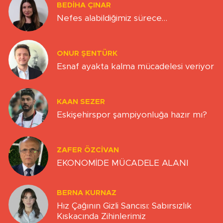
BEDIHA ÇINAR
Nefes alabildiğimiz sürece…
ONUR ŞENTÜRK
Esnaf ayakta kalma mücadelesi veriyor
KAAN SEZER
Eskişehirspor şampiyonluğa hazır mı?
ZAFER ÖZCIVAN
EKONOMİDE MÜCADELE ALANI
BERNA KURNAZ
Hız Çağının Gizli Sancısı: Sabırsızlık
Kıskacında Zihinlerimiz