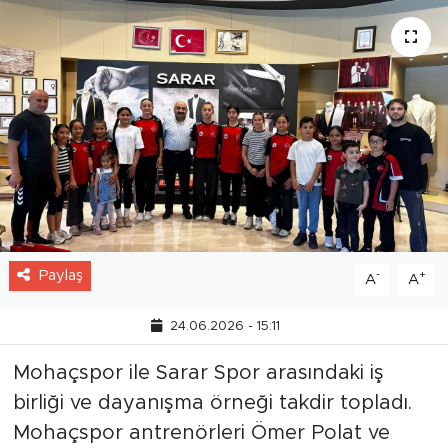
Paylaş
-
+
A
A
24.06.2026 - 15:11
Mohaçspor ile Sarar Spor arasındaki iş
birliği ve dayanışma örneği takdir topladı.
Mohaçspor antrenörleri Ömer Polat ve