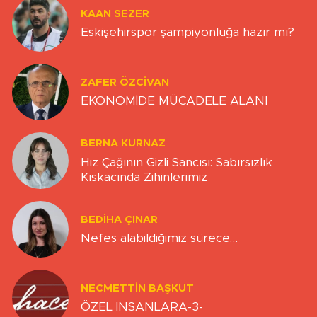
KAAN SEZER
Eskişehirspor şampiyonluğa hazır mı?
ZAFER ÖZCIVAN
EKONOMİDE MÜCADELE ALANI
BERNA KURNAZ
Hız Çağının Gizli Sancısı: Sabırsızlık
Kıskacında Zihinlerimiz
BEDIHA ÇINAR
Nefes alabildiğimiz sürece…
NECMETTIN BAŞKUT
ÖZEL İNSANLARA-3-