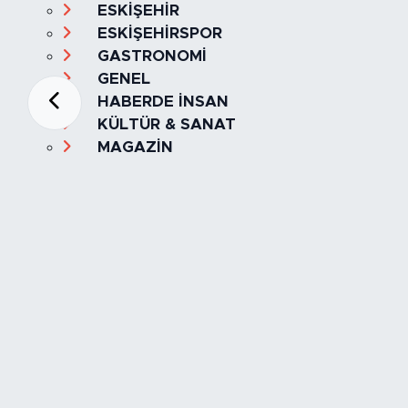
ESKİŞEHİR
ESKİŞEHİRSPOR
GASTRONOMİ
GENEL
HABERDE İNSAN
KÜLTÜR & SANAT
MAGAZİN
MANŞET
OLAY
SPOR
TÜRKİYE
Foto Galeri
Video
Yazarlar
Röportaj
Biyografi
Anketler
Künye