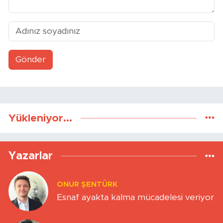
Gönder
Yükleniyor...
Yazarlar
ONUR ŞENTÜRK
Esnaf ayakta kalma mücadelesi veriyor