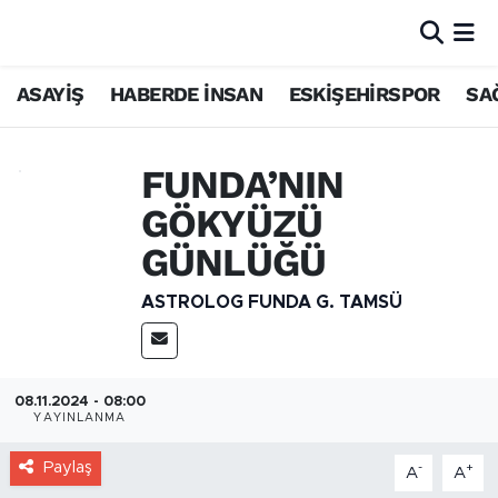
ASAYİŞ
HABERDE İNSAN
ESKİŞEHİRSPOR
SA
FUNDA’NIN
GÖKYÜZÜ
GÜNLÜĞÜ
ASTROLOG FUNDA G. TAMSÜ
08.11.2024 - 08:00
YAYINLANMA
Paylaş
-
+
A
A