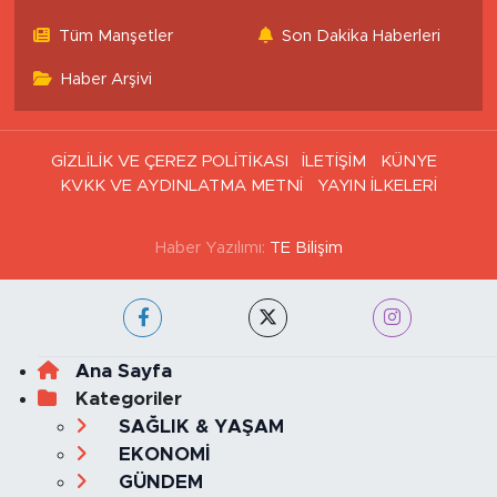
İstanbul Trafik Yoğunluk
Puan Durumu ve Fikstür
Haritası
Tüm Manşetler
Son Dakika Haberleri
Haber Arşivi
GİZLİLİK VE ÇEREZ POLİTİKASI
İLETİŞİM
KÜNYE
KVKK VE AYDINLATMA METNİ
YAYIN İLKELERİ
Haber Yazılımı:
TE Bilişim
Ana Sayfa
Kategoriler
SAĞLIK & YAŞAM
EKONOMİ