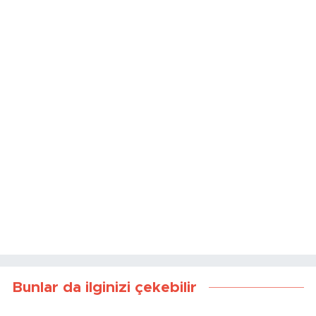
Kaynak:
Haber Merkezi
Bunlar da ilginizi çekebilir