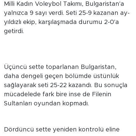
İkinci sette de etkili oyununu sürdüren A
Milli Kadın Voleybol Takımı, Bulgaristan'a
yalnızca 9 sayı verdi. Seti 25-9 kazanan ay-
yıldızlı ekip, karşılaşmada durumu 2-0'a
getirdi.
BULGARİSTAN DİRENÇ
GÖSTERDİ
Üçüncü sette toparlanan Bulgaristan,
daha dengeli geçen bölümde üstünlük
sağlayarak seti 25-22 kazandı. Bu sonuçla
mücadelede fark bire inse de Filenin
Sultanları oyundan kopmadı.
SON SÖZÜ TÜRKİYE SÖYLEDİ