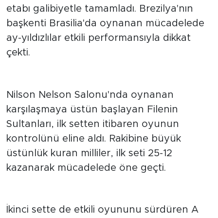
maçında Bulgaristan'ı 3-1 mağlup ederek ilk
etabı galibiyetle tamamladı. Brezilya'nın
başkenti Brasilia'da oynanan mücadelede
ay-yıldızlılar etkili performansıyla dikkat
çekti.
MİLLİLER MAÇA HIZLI BAŞLADI
Nilson Nelson Salonu'nda oynanan
karşılaşmaya üstün başlayan Filenin
Sultanları, ilk setten itibaren oyunun
kontrolünü eline aldı. Rakibine büyük
üstünlük kuran milliler, ilk seti 25-12
kazanarak mücadelede öne geçti.
İKİNCİ SETTE FARK AÇILDI