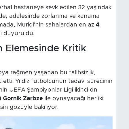
erhal hastaneye sevk edilen 32 yaşındaki
inde, adalesinde zorlanma ve kanama
lamada, Muriqi'nin sahalardan en az
4
ı duyuruldu.
 Elemesinde Kritik
ya rağmen yaşanan bu talihsizlik,
t etti. Yıldız futbolcunun tedavi sürecinin
in UEFA Şampiyonlar Ligi ikinci ön
i
Gornik Zarbze
ile oynayacağı her iki
esin gözüyle bakılıyor.