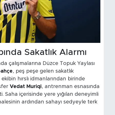
ında Sakatlık Alarmı
da çalışmalarına Düzce Topuk Yaylası
bahçe
, peş peşe gelen sakatlık
li ekibin hırslı idmanlarından birinde
sfer
Vedat Muriqi
, antrenman esnasında
ti. Saha içerisinde yere yığılan deneyimli
ahalesinin ardından sahayı sedyeyle terk