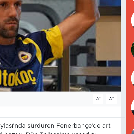
-
+
A
A
Yaylası'nda sürdüren Fenerbahçe'de art