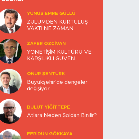
YUNUS EMRE GÜLLÜ
ZULÜMDEN KURTULUŞ
VAKTİ NE ZAMAN
ZAFER ÖZCIVAN
YÖNETİŞİM KÜLTÜRÜ VE
KARŞILIKLI GÜVEN
ONUR ŞENTÜRK
Büyükşehir’de dengeler
değişiyor
BULUT YİĞİTTEPE
Atlara Neden Soldan Binilir?
FERIDUN GÖKKAYA