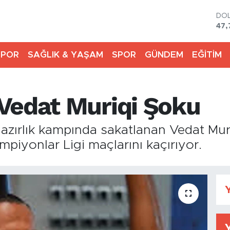
DO
47,
EU
55,
SPOR
SAĞLIK & YAŞAM
SPOR
GÜNDEM
EĞİTİM
STE
64,
GR
666
Vedat Muriqi Şoku
BİS
13.
BIT
azırlık kampında sakatlanan Vedat Muri
64.
mpiyonlar Ligi maçlarını kaçırıyor.
Y