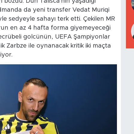
i bozdu. Dün Talisca'nın yaşadığı
idmanda da yeni transfer Vedat Muriqi
yle sedyeyle sahayı terk etti. Çekilen MR
run en az 4 hafta forma giyemeyeceği
e tecrübeli golcünün, UEFA Şampiyonlar
ik Zarbze ile oynanacak kritik iki maçta
iyor.