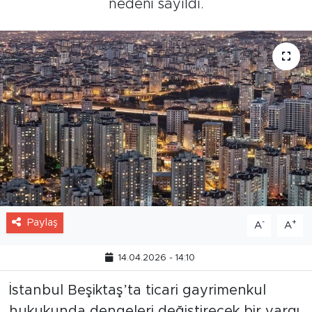
nedeni sayıldı.
Paylaş
-
+
A
A
14.04.2026 - 14:10
İstanbul Beşiktaş’ta ticari gayrimenkul
hukukunda dengeleri değiştirecek bir yargı