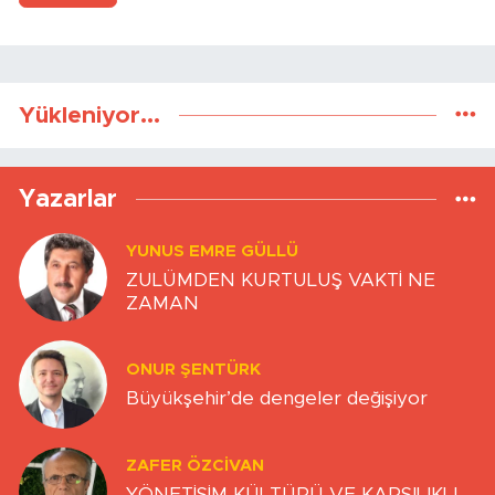
Yükleniyor...
Yazarlar
YUNUS EMRE GÜLLÜ
ZULÜMDEN KURTULUŞ VAKTİ NE
ZAMAN
ONUR ŞENTÜRK
Büyükşehir’de dengeler değişiyor
ZAFER ÖZCIVAN
YÖNETİŞİM KÜLTÜRÜ VE KARŞILIKLI