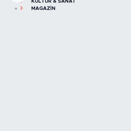
KÜLTÜR & SANAT
MAGAZİN
MANŞET
OLAY
SPOR
TÜRKİYE
Foto Galeri
Video
Yazarlar
Röportaj
Biyografi
Anketler
Künye
İletişim
Servisler
İstanbul Nöbetçi Eczaneler
İstanbul Hava Durumu
İstanbul Trafik Yoğunluk Haritası