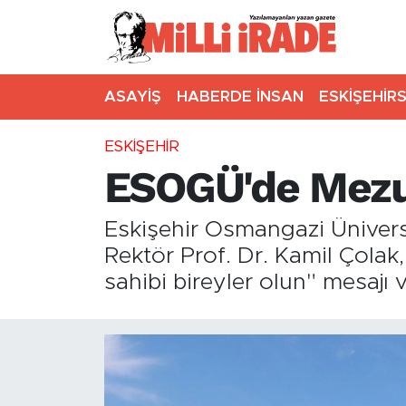
ASAYİŞ
HABERDE İNSAN
ESKİŞEHİR
ESKİŞEHİR
ESOGÜ'de Mezu
Eskişehir Osmangazi Üniversi
Rektör Prof. Dr. Kamil Çolak,
sahibi bireyler olun" mesajı v