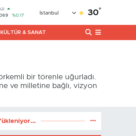
AR
7069
%0.17
°
30
İstanbul
O
0265
%0.01
RLİN
KÜLTÜR & SANAT
897
%0.02
M ALTIN
.81
%1.44
100
87
%64
COIN
60,53
%-0.76
rkemli bir törenle uğurladı.
ne ve milletine bağlı, vizyon
ükleniyor...