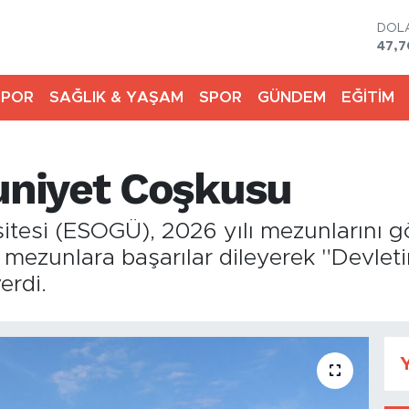
DOL
47,
EUR
55,
STE
SPOR
SAĞLIK & YAŞAM
SPOR
GÜNDEM
EĞİTİM
64,1
GRA
6574
BİST
niyet Coşkusu
13.8
BIT
64.3
tesi (ESOGÜ), 2026 yılı mezunlarını gö
 mezunlara başarılar dileyerek "Devleti
erdi.
Y