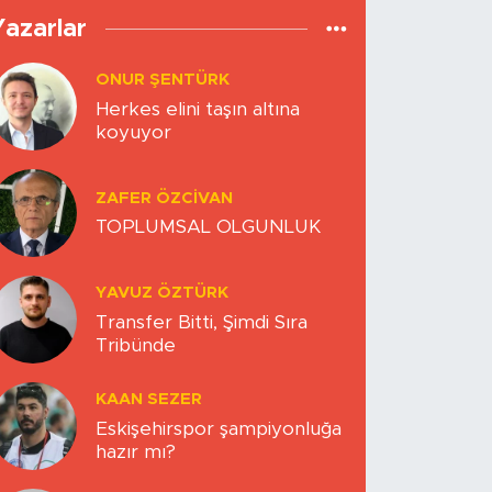
Yazarlar
ONUR ŞENTÜRK
Herkes elini taşın altına
koyuyor
ZAFER ÖZCIVAN
TOPLUMSAL OLGUNLUK
YAVUZ ÖZTÜRK
Transfer Bitti, Şimdi Sıra
Tribünde
KAAN SEZER
Eskişehirspor şampiyonluğa
hazır mı?