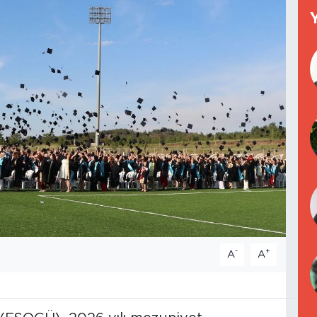
-
+
A
A