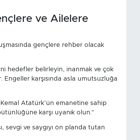
nçlere ve Ailelere
onuşmasında gençlere rehber olacak
i hedefler belirleyin, inanmak ve çok
r. Engeller karşısında asla umutsuzluğa
 Kemal Atatürk’ün emanetine sahip
bütünlüğüne karşı uyanık olun."
şı, sevgi ve saygıyı ön planda tutan