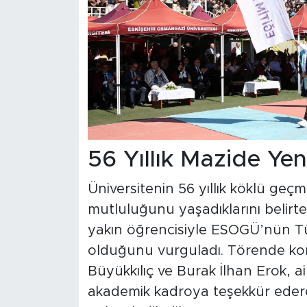
56 Yıllık Mazide Ye
Üniversitenin 56 yıllık köklü geç
mutluluğunu yaşadıklarını belirte
yakın öğrencisiyle ESOGÜ’nün Tü
olduğunu vurguladı. Törende ko
Büyükkılıç ve Burak İlhan Erok, ail
akademik kadroya teşekkür edere