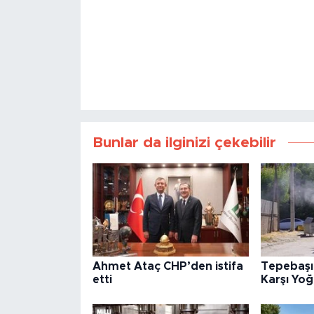
Bunlar da ilginizi çekebilir
Ahmet Ataç CHP’den istifa
Tepebaşı’
etti
Karşı Yo