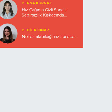
BERNA KURNAZ
Hız Çağının Gizli Sancısı:
Sabırsızlık Kıskacında
Zihinlerimiz
BEDIHA ÇINAR
Nefes alabildiğimiz sürece…