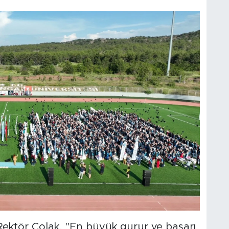
 Rektör Çolak, "En büyük gurur ve başarı