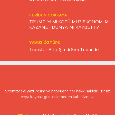
BULUT YİĞİTTEPE
Atlara Neden Soldan Binilir?
FERIDUN GÖKKAYA
TRUMP İYİ Mİ KÖTÜ MÜ? EKONOMİ Mİ
KAZANDI, DÜNYA MI KAYBETTİ?
YAVUZ ÖZTÜRK
Transfer Bitti, Şimdi Sıra Tribünde
Sitemizdeki yazı, resim ve haberlerin her hakkı saklıdır. İzinsiz
veya kaynak gösterilemeden kullanılamaz.