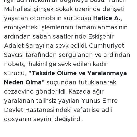
ilgili adli makamlar düğmeye bastı. Tunalı
Mahallesi Şimşek Sokak üzerinde dehşeti
yaşatan otomobilin sürücüsü
Hatice A.
,
emniyetteki işlemlerinin tamamlanmasının
ardından sabah saatlerinde Eskişehir
Adalet Sarayı’na sevk edildi. Cumhuriyet
Savcısı tarafından sorgulanan ve ardından
nöbetçi hakimliğe sevk edilen kadın
sürücü,
"Taksirle Ölüme ve Yaralanmaya
Neden Olma"
suçundan tutuklanarak
cezaevine gönderildi. Kazada ağır
yaralanan talihsiz yayılan Yunus Emre
Devlet Hastanesi'ndeki vefatı ise adli
dosyanın seyrini değiştirdi.