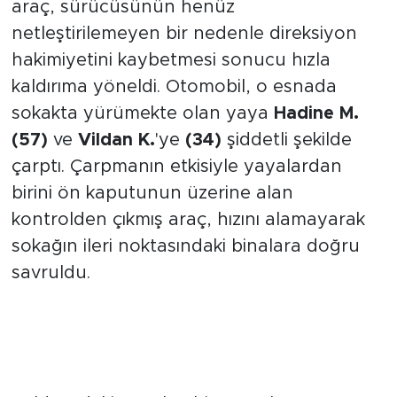
yönetimindeki
26 UF 304
plakalı binek
araç, sürücüsünün henüz
netleştirilemeyen bir nedenle direksiyon
hakimiyetini kaybetmesi sonucu hızla
kaldırıma yöneldi. Otomobil, o esnada
sokakta yürümekte olan yaya
Hadine M.
(57)
ve
Vildan K.
'ye
(34)
şiddetli şekilde
çarptı. Çarpmanın etkisiyle yayalardan
birini ön kaputunun üzerine alan
kontrolden çıkmış araç, hızını alamayarak
sokağın ileri noktasındaki binalara doğru
savruldu.
Apartman Duvarı İle Kaput
Arasında Sıkışan Yaşlı Çınar
Kurtarılamadı