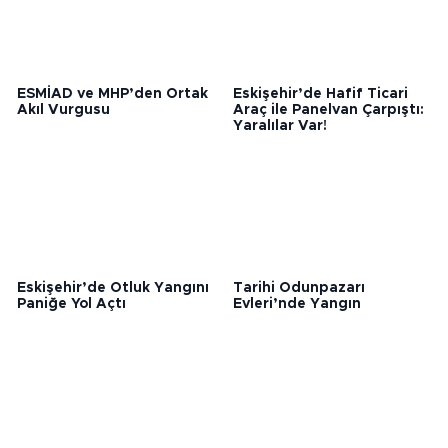
ESMİAD ve MHP’den Ortak
Eskişehir’de Hafif Ticari
Akıl Vurgusu
Araç ile Panelvan Çarpıştı:
Yaralılar Var!
Eskişehir’de Otluk Yangını
Tarihi Odunpazarı
Paniğe Yol Açtı
Evleri’nde Yangın