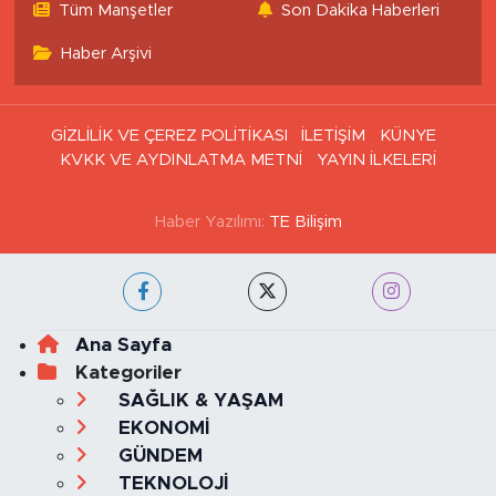
Haritası
Tüm Manşetler
Son Dakika Haberleri
Haber Arşivi
GİZLİLİK VE ÇEREZ POLİTİKASI
İLETİŞİM
KÜNYE
KVKK VE AYDINLATMA METNİ
YAYIN İLKELERİ
Haber Yazılımı:
TE Bilişim
Ana Sayfa
Kategoriler
SAĞLIK & YAŞAM
EKONOMİ
GÜNDEM