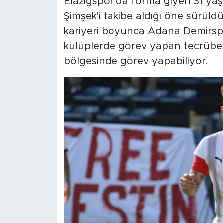
Elazığspor'da forma giyen 31 y
Şimşek'i takibe aldığı öne sürüld
kariyeri boyunca Adana Demirspo
kulüplerde görev yapan tecrübel
bölgesinde görev yapabiliyor.