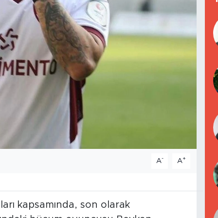
-
+
A
A
aları kapsamında, son olarak