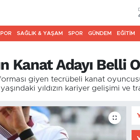
SPOR
SAĞLIK & YAŞAM
SPOR
GÜNDEM
EĞİTİM
n Kanat Adayı Belli O
 forması giyen tecrübeli kanat oyuncu
31 yaşındaki yıldızın kariyer gelişimi ve 
Y