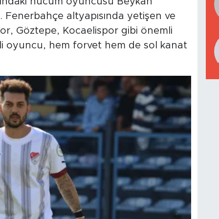
aşındaki hücum oyuncusu Beykan
ü. Fenerbahçe altyapısında yetişen ve
r, Göztepe, Kocaelispor gibi önemli
i oyuncu, hem forvet hem de sol kanat