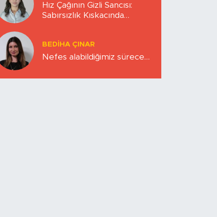
Hız Çağının Gizli Sancısı:
Sabırsızlık Kıskacında
Zihinlerimiz
BEDIHA ÇINAR
Nefes alabildiğimiz sürece…