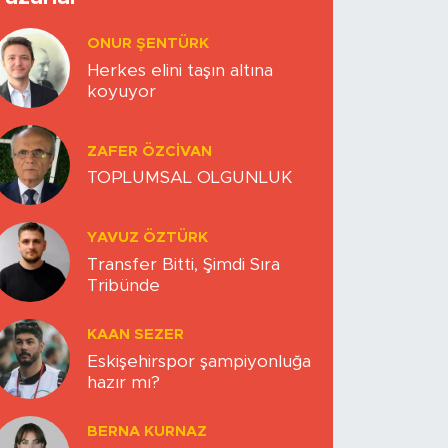
ONUR ŞENTÜRK
Herkes elini taşın altına
koyuyor
ZAFER ÖZCIVAN
TOPLUMSAL OLGUNLUK
YAVUZ ÖZTÜRK
Transfer Bitti, Şimdi Sıra
Tribünde
KAAN SEZER
Eskişehirspor şampiyonluğa
hazır mı?
BERNA KURNAZ