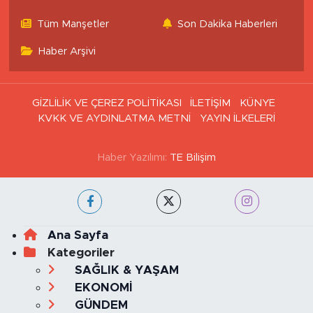
Tüm Manşetler
Son Dakika Haberleri
Haber Arşivi
GİZLİLİK VE ÇEREZ POLİTİKASI
İLETİŞİM
KÜNYE
KVKK VE AYDINLATMA METNİ
YAYIN İLKELERİ
Haber Yazılımı:
TE Bilişim
Ana Sayfa
Kategoriler
SAĞLIK & YAŞAM
EKONOMİ
GÜNDEM