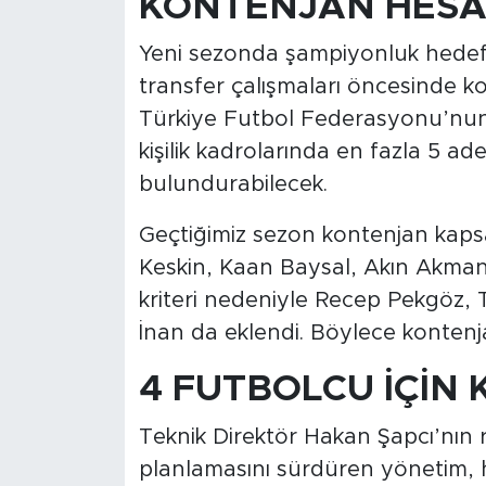
KONTENJAN HESA
Yeni sezonda şampiyonluk hedefi
transfer çalışmaları öncesinde k
Türkiye Futbol Federasyonu’nun b
kişilik kadrolarında en fazla 5 a
bulundurabilecek.
Geçtiğimiz sezon kontenjan kapsa
Keskin, Kaan Baysal, Akın Akma
kriteri nedeniyle Recep Pekgöz, 
İnan da eklendi. Böylece kontenj
4 FUTBOLCU İÇİN 
Teknik Direktör Hakan Şapcı’nın
planlamasını sürdüren yönetim, h