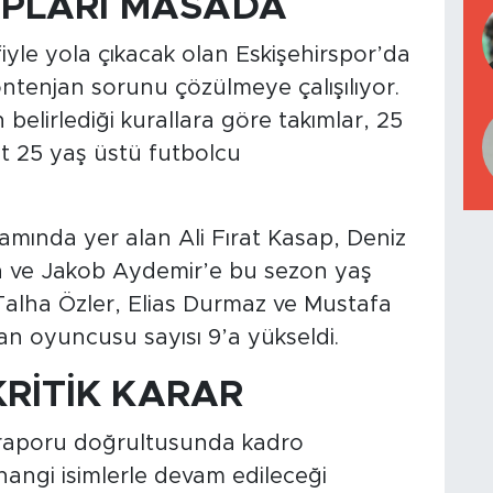
PLARI MASADA
yle yola çıkacak olan Eskişehirspor’da
ontenjan sorunu çözülmeye çalışılıyor.
elirlediği kurallara göre takımlar, 25
det 25 yaş üstü futbolcu
mında yer alan Ali Fırat Kasap, Deniz
n ve Jakob Aydemir’e bu sezon yaş
Talha Özler, Elias Durmaz ve Mustafa
an oyuncusu sayısı 9’a yükseldi.
KRİTİK KARAR
 raporu doğrultusunda kadro
angi isimlerle devam edileceği