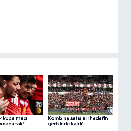
ilk kupa maçı
Kombine satışları hedefin
ynanacak!
gerisinde kaldı!