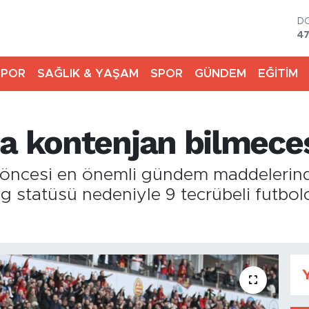
D
4
E
5
SPOR
SAĞLIK & YAŞAM
SPOR
GÜNDEM
EĞİTİM
S
64
G
65
a kontenjan bilmeces
B
13
B
n öncesi en önemli gündem maddelerind
64
Lig statüsü nedeniyle 9 tecrübeli futbo
Y