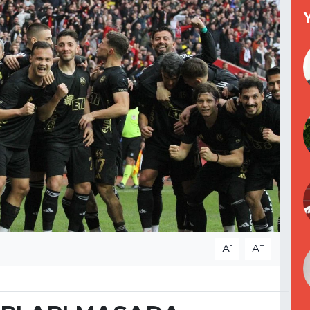
-
+
A
A