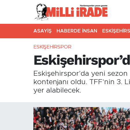
ASAYİŞ
HABERDE İNSAN
ESKİŞEHİR
ESKİŞEHİRSPOR
Eskişehirspor’d
Eskişehirspor’da yeni sezo
kontenjanı oldu. TFF’nin 3. 
yer alabilecek.