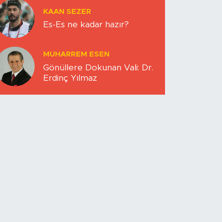
KAAN SEZER
Es-Es ne kadar hazır?
MUHARREM ESEN
Gönüllere Dokunan Vali: Dr.
Erdinç Yılmaz