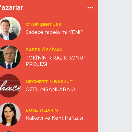
Yazarlar
ONUR ŞENTÜRK
Sadece tabela mı YENİ?
ZAFER ÖZCIVAN
TOKİ'NİN KİRALIK KONUT
PROJESİ
NECMETTIN BAŞKUT
ÖZEL İNSANLARA-3-
BUSE YILDIRIM
Halkevi ve Kent Hafızası