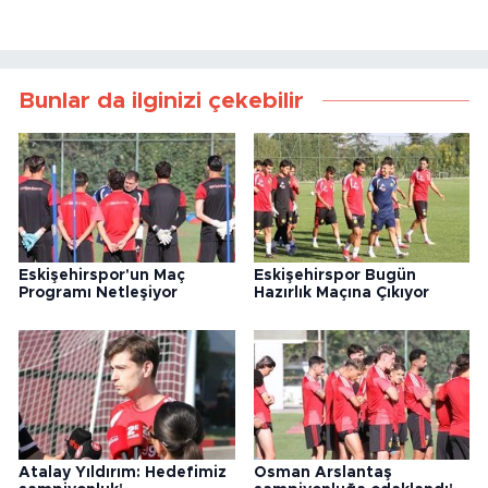
Bunlar da ilginizi çekebilir
Eskişehirspor'un Maç
Eskişehirspor Bugün
Programı Netleşiyor
Hazırlık Maçına Çıkıyor
Atalay Yıldırım: Hedefimiz
Osman Arslantaş