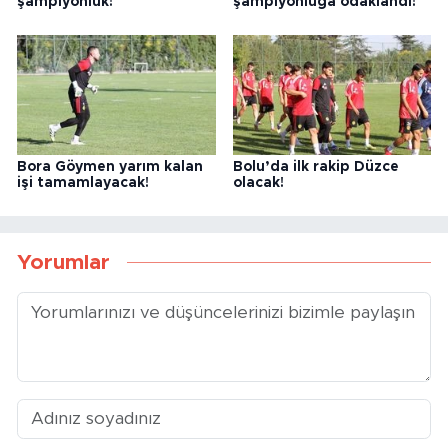
şampiyonluk!
şampiyonluğa odaklandı!
Bora Göymen yarım kalan
Bolu’da ilk rakip Düzce
işi tamamlayacak!
olacak!
Yorumlar