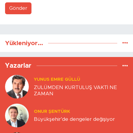
Gönder
Yükleniyor...
Yazarlar
YUNUS EMRE GÜLLÜ
ZULÜMDEN KURTULUŞ VAKTİ NE
ZAMAN
ONUR ŞENTÜRK
Büyükşehir’de dengeler değişiyor