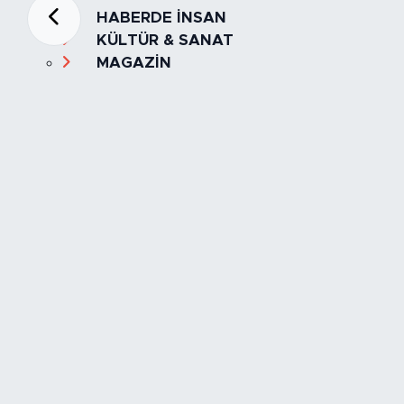
HABERDE İNSAN
KÜLTÜR & SANAT
MAGAZİN
MANŞET
OLAY
SPOR
TÜRKİYE
Foto Galeri
Video
Yazarlar
Röportaj
Biyografi
Anketler
Künye
İletişim
Servisler
İstanbul Nöbetçi Eczaneler
İstanbul Hava Durumu