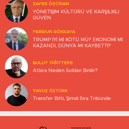
ZAFER ÖZCIVAN
YÖNETİŞİM KÜLTÜRÜ VE KARŞILIKLI
GÜVEN
FERIDUN GÖKKAYA
TRUMP İYİ Mİ KÖTÜ MÜ? EKONOMİ Mİ
KAZANDI, DÜNYA MI KAYBETTİ?
BULUT YİĞİTTEPE
Atlara Neden Soldan Binilir?
YAVUZ ÖZTÜRK
Transfer Bitti, Şimdi Sıra Tribünde