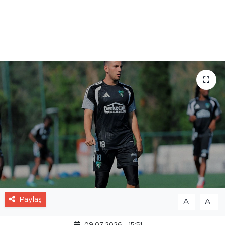
Direktör Hakan Şapcı, iki oyuncunun da
kulüplerinin kamp kadrosunda yer aldığını
ve transfer durumlarının kamp sürecinin
ardından netleşeceğini belirtti.
Paylaş
-
+
A
A