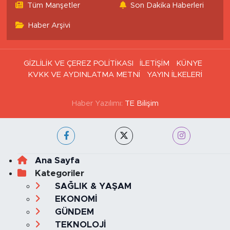
Tüm Manşetler
Son Dakika Haberleri
Haber Arşivi
GİZLİLİK VE ÇEREZ POLİTİKASI
İLETİŞİM
KÜNYE
KVKK VE AYDINLATMA METNİ
YAYIN İLKELERİ
Haber Yazılımı:
TE Bilişim
Ana Sayfa
Kategoriler
SAĞLIK & YAŞAM
EKONOMİ
GÜNDEM
TEKNOLOJİ